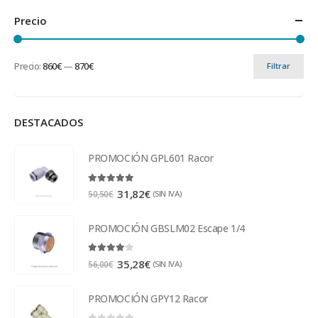
Precio
Precio:
860€
—
870€
Filtrar
DESTACADOS
PROMOCIÓN GPL601 Racor
5.00
out of 5
31,82
€
(SIN IVA)
50,50
€
PROMOCIÓN GBSLM02 Escape 1/4
4.00
out of 5
35,28
€
(SIN IVA)
56,00
€
PROMOCIÓN GPY12 Racor