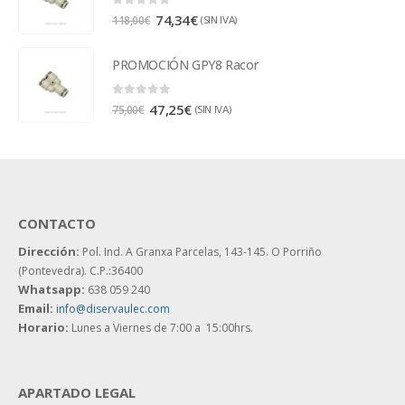
0
out of 5
74,34
€
(SIN IVA)
118,00
€
PROMOCIÓN GPY8 Racor
0
out of 5
47,25
€
(SIN IVA)
75,00
€
CONTACTO
Dirección:
Pol. Ind. A Granxa Parcelas, 143-145.
O Porriño
(Pontevedra). C.P.:36400
Whatsapp:
638 059 240
Email:
info@diservaulec.com
Horario
:
Lunes a Viernes de 7:00 a 15:00hrs.
APARTADO LEGAL