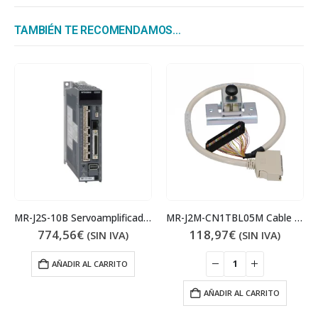
TAMBIÉN TE RECOMENDAMOS…
MR-J2S-10B Servoamplificador
MR-J2M-CN1TBL05M Cable para terminal MR-TB50
774,56
€
118,97
€
(SIN IVA)
(SIN IVA)
AÑADIR AL CARRITO
AÑADIR AL CARRITO