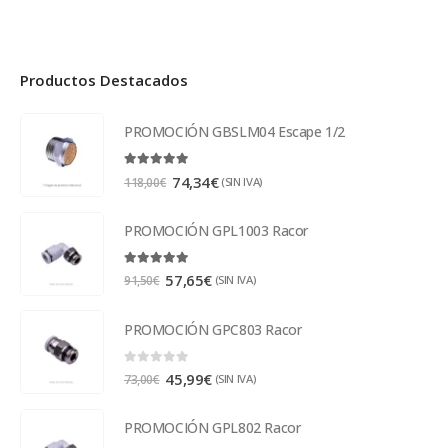
Productos Destacados
PROMOCIÓN GBSLM04 Escape 1/2
5.00
out of 5
74,34
€
(SIN IVA)
118,00
€
PROMOCIÓN GPL1003 Racor
5.00
out of 5
57,65
€
(SIN IVA)
91,50
€
PROMOCIÓN GPC803 Racor
0
out of 5
45,99
€
(SIN IVA)
73,00
€
PROMOCIÓN GPL802 Racor