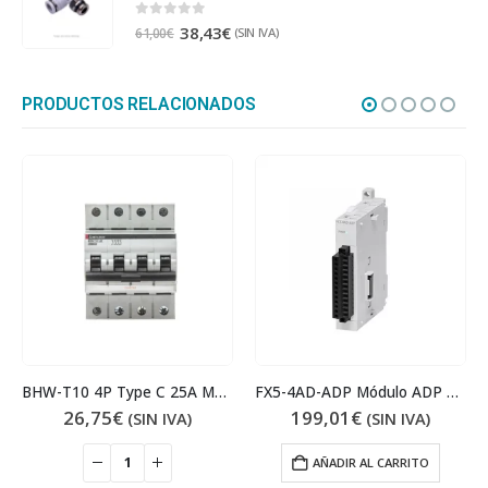
0
out of 5
38,43
€
(SIN IVA)
61,00
€
PRODUCTOS RELACIONADOS
BHW-T10 4P Type C 25A Magnetotérmico
FX5-4AD-ADP Módulo ADP E/S analógicas
26,75
€
199,01
€
(SIN IVA)
(SIN IVA)
AÑADIR AL CARRITO