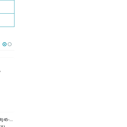
1018810000 IE-FCM-RJ45-FJ-A
1963510000 IE-BS-V05M-RJ45-C
29,43
€
176,31
€