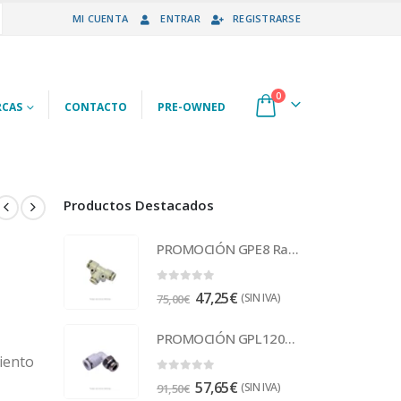
MI CUENTA
ENTRAR
REGISTRARSE
0
CAS
CONTACTO
PRE-OWNED
Productos Destacados
PROMOCIÓN GPE8 Racor
0
out of 5
47,25
€
(SIN IVA)
75,00
€
PROMOCIÓN GPL1201 Racor
iento
0
out of 5
57,65
€
(SIN IVA)
91,50
€