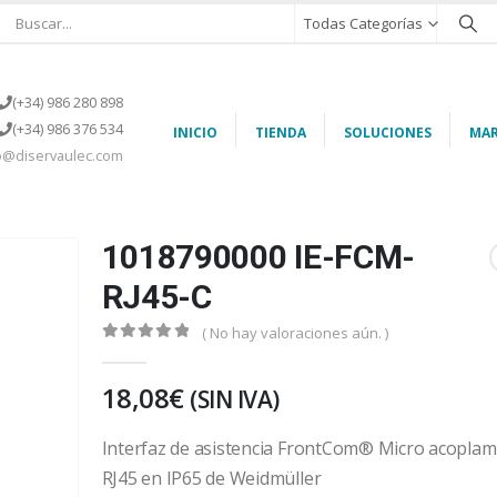
Todas Categorías
(+34) 986 280 898
(+34) 986 376 534
INICIO
TIENDA
SOLUCIONES
MAR
o@diservaulec.com
1018790000 IE-FCM-
RJ45-C
( No hay valoraciones aún. )
0
out of 5
18,08
€
(SIN IVA)
Interfaz de asistencia FrontCom® Micro acoplam
RJ45 en IP65 de Weidmüller