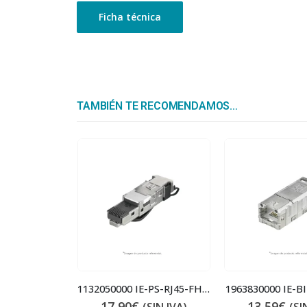
Ficha técnica
TAMBIÉN TE RECOMENDAMOS…
1240900000 IE-SW-BL08-8TX
1132050000 IE-PS-RJ45-FH-BK-B
1963830000 IE-BI
17,90
€
13,59
€