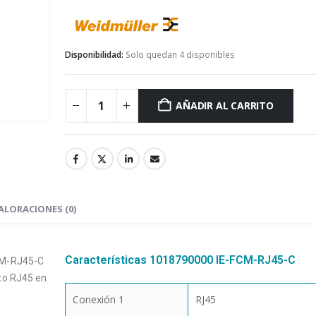
weidmuller
Disponibilidad:
Solo quedan 4 disponibles
AÑADIR AL CARRITO
ALORACIONES (0)
Características 1018790000 IE-FCM-RJ45-C
CM-RJ45-C
to RJ45 en
Conexión 1
RJ45