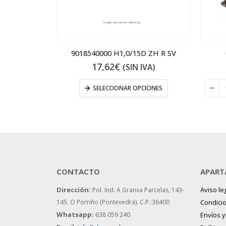
 MC NE WS
9018540000 H1,0/15D ZH R SV
17,62
€
VA)
(SIN IVA)
 AL CARRITO
SELECCIONAR OPCIONES
CONTACTO
APART
Dirección:
Aviso le
Pol. Ind. A Granxa Parcelas, 143-
145.
O Porriño (Pontevedra). C.P.:36400
Condici
Whatsapp:
638 059 240
Envíos 