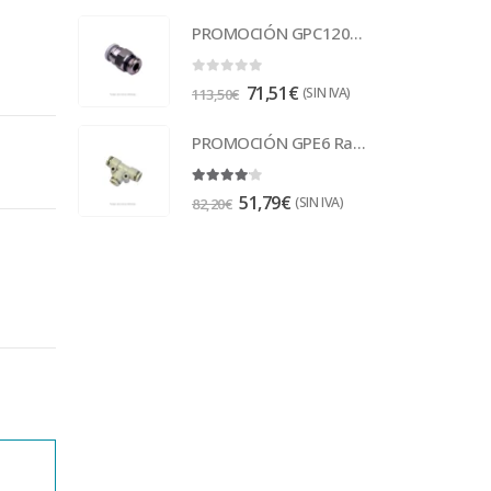
PROMOCIÓN GPC1201 Racor
0
out of 5
71,51
€
(SIN IVA)
113,50
€
PROMOCIÓN GPE6 Racor
4.00
out of 5
51,79
€
(SIN IVA)
82,20
€