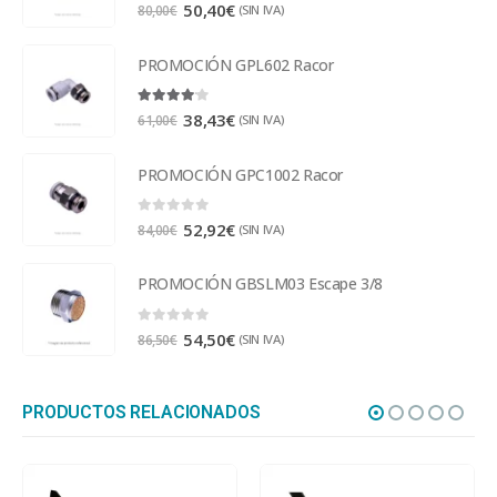
5.00
out of 5
50,40
€
(SIN IVA)
80,00
€
PROMOCIÓN GPL602 Racor
4.00
out of 5
38,43
€
(SIN IVA)
61,00
€
PROMOCIÓN GPC1002 Racor
0
out of 5
52,92
€
(SIN IVA)
84,00
€
PROMOCIÓN GBSLM03 Escape 3/8
0
out of 5
54,50
€
(SIN IVA)
86,50
€
PRODUCTOS RELACIONADOS