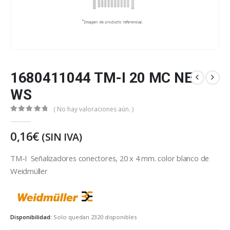
1680411044 TM-I 20 MC NE
WS
( No hay valoraciones aún. )
0
out of 5
0,16
€
(SIN IVA)
TM-I Señalizadores conectores, 20 x 4 mm. color blanco de
Weidmüller
weidmuller
Disponibilidad:
Solo quedan 2320 disponibles