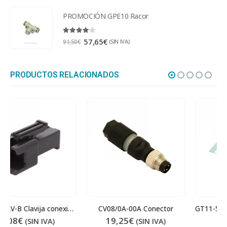
PROMOCIÓN GPE10 Racor
4.00
out of 5
57,65
€
(SIN IVA)
91,50
€
PRODUCTOS RELACIONADOS
CV08/0A-00A Conector
GT11-50PSCW Láminas film protector GT1000
19,25
€
1,45
€
(SIN IVA)
(SIN IVA)