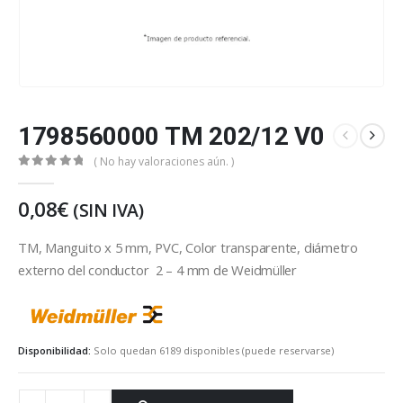
1798560000 TM 202/12 V0
( No hay valoraciones aún. )
0
out of 5
0,08
€
(SIN IVA)
TM, Manguito x 5 mm, PVC, Color transparente, diámetro
externo del conductor 2 – 4 mm de Weidmüller
weidmuller
Disponibilidad:
Solo quedan 6189 disponibles (puede reservarse)