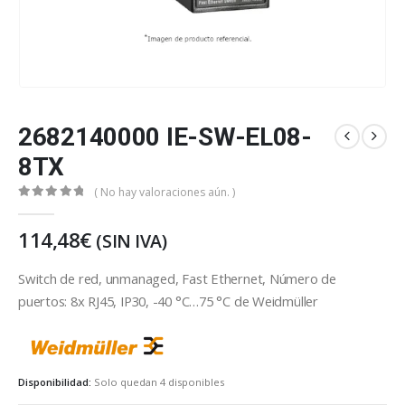
2682140000 IE-SW-EL08-
8TX
( No hay valoraciones aún. )
0
out of 5
114,48
€
(SIN IVA)
Switch de red, unmanaged, Fast Ethernet, Número de
puertos: 8x RJ45, IP30, -40 °C…75 °C de Weidmüller
weidmuller
Disponibilidad:
Solo quedan 4 disponibles