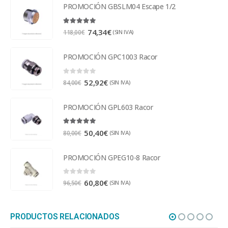
PROMOCIÓN GBSLM04 Escape 1/2
5.00
out of 5
74,34
€
(SIN IVA)
118,00
€
PROMOCIÓN GPC1003 Racor
0
out of 5
52,92
€
(SIN IVA)
84,00
€
PROMOCIÓN GPL603 Racor
5.00
out of 5
50,40
€
(SIN IVA)
80,00
€
PROMOCIÓN GPEG10-8 Racor
0
out of 5
60,80
€
(SIN IVA)
96,50
€
PRODUCTOS RELACIONADOS