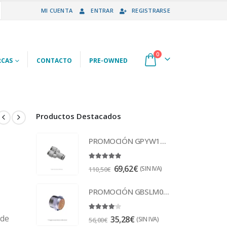
MI CUENTA
ENTRAR
REGISTRARSE
0
CAS
CONTACTO
PRE-OWNED
Productos Destacados
PROMOCIÓN GPYW10-8 Racor
5.00
out of 5
69,62
€
(SIN IVA)
110,50
€
PROMOCIÓN GBSLM02 Escape 1/4
4.00
out of 5
 de
35,28
€
(SIN IVA)
56,00
€