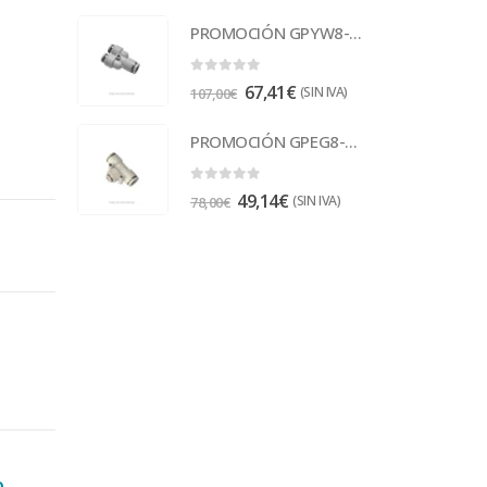
PROMOCIÓN GPYW8-6 Racor
0
out of 5
67,41
€
(SIN IVA)
107,00
€
PROMOCIÓN GPEG8-6 Racor
0
out of 5
49,14
€
(SIN IVA)
78,00
€
o