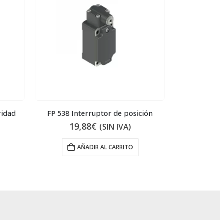
ridad
FP 538 Interruptor de posición
MV 01
19,88
€
13
(SIN IVA)
AÑADIR AL CARRITO