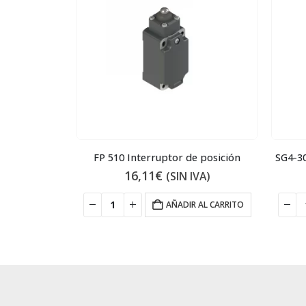
ruptor
FP 510 Interruptor de posición
SG4-3
16,11
€
VA)
(SIN IVA)
 AL CARRITO
AÑADIR AL CARRITO