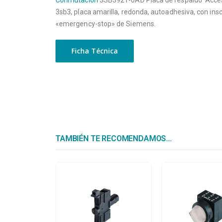
Conmutación
3SB3921-0AD Placa de respaldo Acces
3sb3, placa amarilla, redonda, autoadhesiva, con insc
«emergency-stop» de Siemens.
Ficha Técnica
TAMBIÉN TE RECOMENDAMOS…