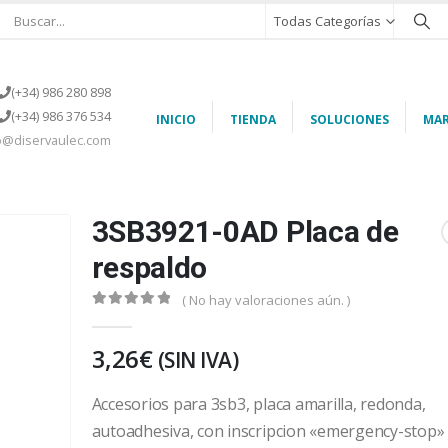
Todas Categorías
(+34) 986 280 898
(+34) 986 376 534
INICIO
TIENDA
SOLUCIONES
MAR
o@diservaulec.com
3SB3921-0AD Placa de
respaldo
( No hay valoraciones aún. )
0
out of 5
3,26
€
(SIN IVA)
Accesorios para 3sb3, placa amarilla, redonda,
autoadhesiva, con inscripcion «emergency-stop»