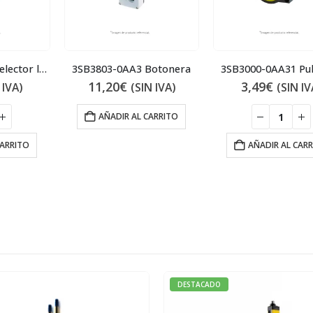
3SB3001-2DA71 Selector luminoso
3SB3803-0AA3 Botonera
3SB3000-0AA31 Pu
11,20
€
3,49
€
 IVA)
(SIN IVA)
(SIN IV
AÑADIR AL CARRITO
CARRITO
AÑADIR AL CAR
DESTACADO