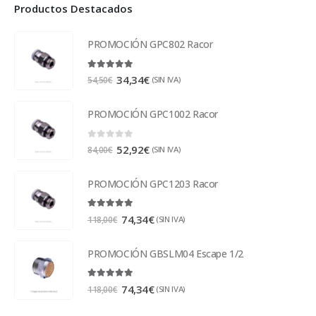
Productos Destacados
PROMOCIÓN GPC802 Racor
5.00
out of 5
34,34
€
(SIN IVA)
54,50
€
PROMOCIÓN GPC1002 Racor
0
out of 5
52,92
€
(SIN IVA)
84,00
€
PROMOCIÓN GPC1203 Racor
5.00
out of 5
74,34
€
(SIN IVA)
118,00
€
PROMOCIÓN GBSLM04 Escape 1/2
5.00
out of 5
74,34
€
(SIN IVA)
118,00
€