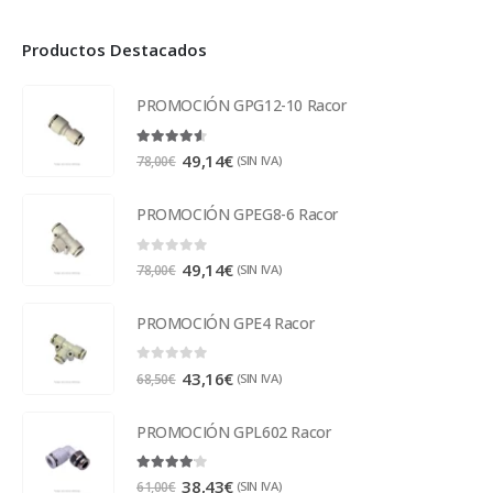
Productos Destacados
PROMOCIÓN GPG12-10 Racor
4.50
out of 5
49,14
€
(SIN IVA)
78,00
€
PROMOCIÓN GPEG8-6 Racor
0
out of 5
49,14
€
(SIN IVA)
78,00
€
PROMOCIÓN GPE4 Racor
0
out of 5
43,16
€
(SIN IVA)
68,50
€
PROMOCIÓN GPL602 Racor
4.00
out of 5
38,43
€
(SIN IVA)
61,00
€