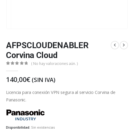
AFPSCLOUDENABLER
Corvina Cloud
( No hay valoraciones aún. )
0
out of 5
140,00
€
(SIN IVA)
Licencia para conexión VPN segura al servicio Corvina de
Panasonic.
https://industry.panasonic.eu/es
Disponibilidad:
Sin existencias