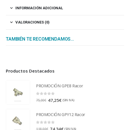
INFORMACIÓN ADICIONAL
VALORACIONES (0)
TAMBIÉN TE RECOMENDAMOS…
Productos Destacados
PROMOCIÓN GPE8 Racor
0
out of 5
47,25
€
(SIN IVA)
75,00
€
PROMOCIÓN GPY12 Racor
0
out of 5
74,34
€
(SIN IVA)
118,00
€