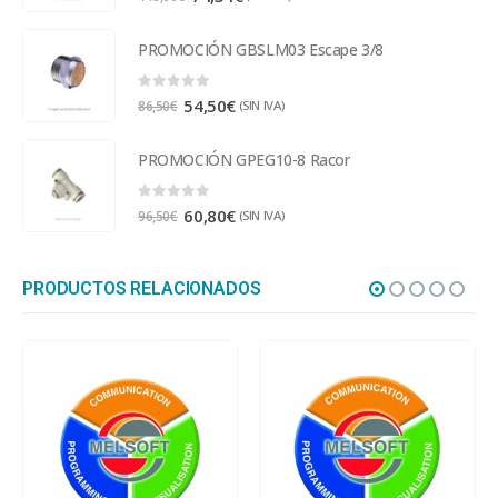
PROMOCIÓN GBSLM03 Escape 3/8
0
out of 5
54,50
€
(SIN IVA)
86,50
€
PROMOCIÓN GPEG10-8 Racor
0
out of 5
60,80
€
(SIN IVA)
96,50
€
PRODUCTOS RELACIONADOS