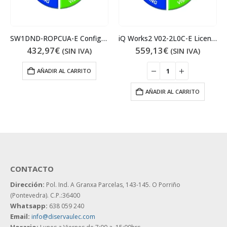
SW1DND-ROPCUA-E Configurador de módulo
iQ Works2 V02-2L0C-E Licencias
432,97
€
559,13
€
(SIN IVA)
(SIN IVA)
AÑADIR AL CARRITO
AÑADIR AL CARRITO
CONTACTO
Dirección:
Pol. Ind. A Granxa Parcelas, 143-145.
O Porriño
(Pontevedra). C.P.:36400
Whatsapp:
638 059 240
Email:
info@diservaulec.com
Horario
: