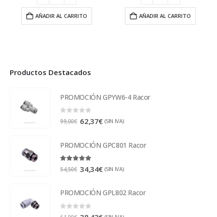
AÑADIR AL CARRITO
AÑADIR AL CARRITO
Productos Destacados
PROMOCIÓN GPYW6-4 Racor
0
out of 5
62,37
€
(SIN IVA)
99,00
€
PROMOCIÓN GPC801 Racor
5.00
out of 5
34,34
€
(SIN IVA)
54,50
€
PROMOCIÓN GPL802 Racor
0
out of 5
38,43
€
(SIN IVA)