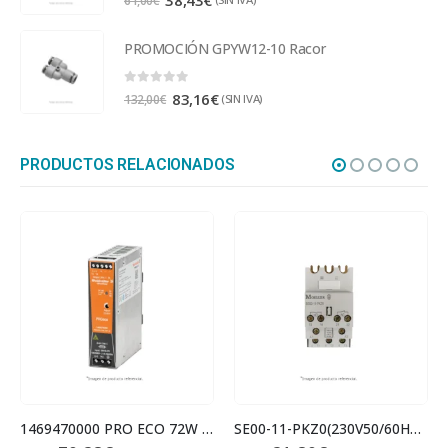
61,00
€
PROMOCIÓN GPYW12-10 Racor
0
out of 5
83,16
€
(SIN IVA)
132,00
€
PRODUCTOS RELACIONADOS
1469470000 PRO ECO 72W 24V 3A
SE00-11-PKZ0(230V50/60HZ) Contactor