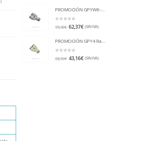
)
PROMOCIÓN GPYW6-4 Racor
0
out of 5
62,37
€
(SIN IVA)
99,00
€
PROMOCIÓN GPY4 Racor
0
out of 5
43,16
€
(SIN IVA)
68,50
€