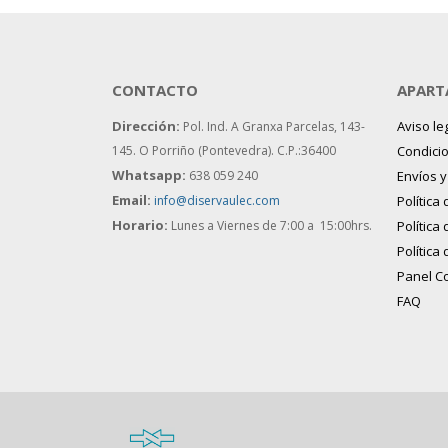
CONTACTO
APART
Dirección:
Aviso le
Pol. Ind. A Granxa Parcelas, 143-
145.
O Porriño (Pontevedra). C.P.:36400
Condici
Whatsapp:
638 059 240
Envíos 
Email:
info@diservaulec.com
Política
Horario
:
Lunes a Viernes de 7:00 a 15:00hrs.
Política
Política
Panel C
FAQ