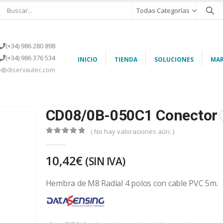
Todas Categorías
(+34) 986 280 898
(+34) 986 376 534
INICIO
TIENDA
SOLUCIONES
MAR
o@diservaulec.com
CD08/0B-050C1 Conector
( No hay valoraciones aún. )
0
out of 5
10,42
€
(SIN IVA)
Hembra de M8 Radial 4 polos con cable PVC 5m.
Datasensing