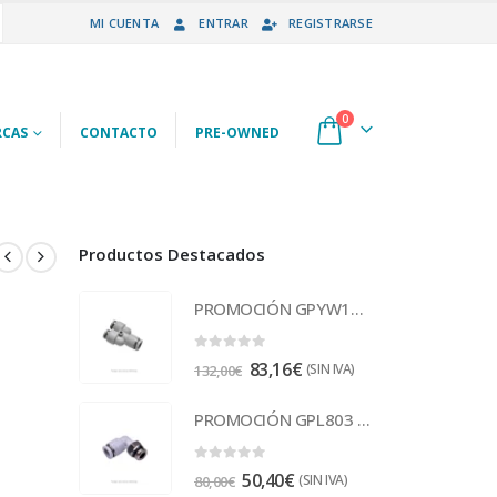
MI CUENTA
ENTRAR
REGISTRARSE
0
CAS
CONTACTO
PRE-OWNED
Productos Destacados
PROMOCIÓN GPYW12-10 Racor
0
out of 5
83,16
€
(SIN IVA)
132,00
€
PROMOCIÓN GPL803 Racor
0
out of 5
50,40
€
(SIN IVA)
80,00
€