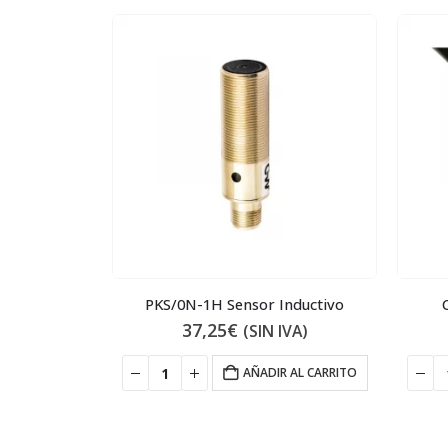
nductivo
PKS/0N-1H Sensor Inductivo
37,25
€
IVA)
(SIN IVA)
 AL CARRITO
AÑADIR AL CARRITO