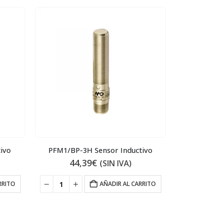
ivo
PFM1/BP-3H Sensor Inductivo
CD08/
44,39
€
8
(SIN IVA)
RRITO
AÑADIR AL CARRITO