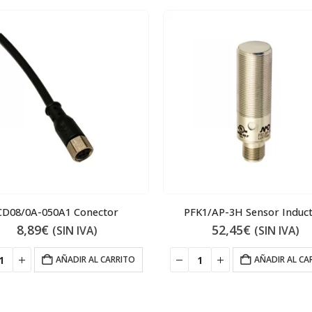
CD08/0A-050A1 Conector
PFK1/AP-3H Sensor Induct
8,89
€
52,45
€
(SIN IVA)
(SIN IVA)
AÑADIR AL CARRITO
AÑADIR AL CA