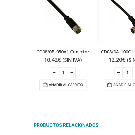
CD08/0B-050A1 Conector
CD08/0A-100C1 
10,42
€
12,20
€
(SIN IVA)
(SI
AÑADIR AL CARRITO
AÑADIR AL 
PRODUCTOS RELACIONADOS