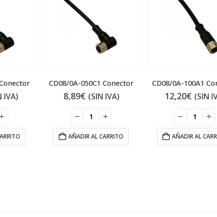
Conector
CD08/0A-050C1 Conector
CD08/0A-100A1 Co
8,89
€
12,20
€
N IVA)
(SIN IVA)
(SIN I
CARRITO
AÑADIR AL CARRITO
AÑADIR AL CAR