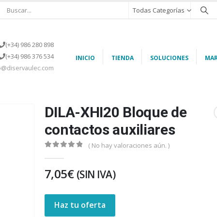
Todas Categorías
(+34) 986 280 898
(+34) 986 376 534
INICIO
TIENDA
SOLUCIONES
MAR
o@diservaulec.com
DILA-XHI20 Bloque de
contactos auxiliares
( No hay valoraciones aún. )
0
out of 5
7,05
€
(SIN IVA)
Haz tu oferta