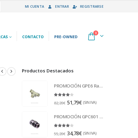
MI CUENTA
ENTRAR
REGISTRARSE
0
CAS
CONTACTO
PRE-OWNED
Productos Destacados
PROMOCIÓN GPE6 Racor
4.00
out of 5
51,79
€
(SIN IVA)
82,20
€
PROMOCIÓN GPC601 Racor
4.00
out of 5
34,78
€
(SIN IVA)
55,20
€