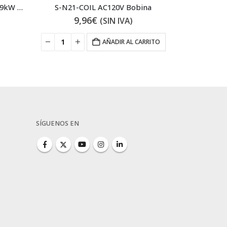
MMP-T32 18A Guardamotor 7.9kW 18A
S-N21-COIL AC120V Bobina
S-N11-
9,96
€
7
(SIN IVA)
AÑADIR AL CARRITO
SÍGUENOS EN