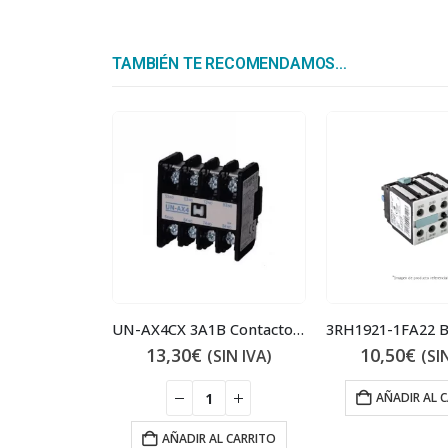
TAMBIÉN TE RECOMENDAMOS…
UN-AX4CX 3A1B Contacto auxiliar 3NA 1NC
13,30
€
10,50
€
(SIN IVA)
(SI
AÑADIR AL 
AÑADIR AL CARRITO