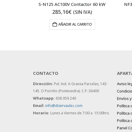
BHW-T10 2P Type C 10A Magnetotérmico
S-N125 AC100V Contactor 60 kW
NF3
285,16
€
IVA)
(SIN IVA)
 AL CARRITO
AÑADIR AL CARRITO
CONTACTO
APART
Dirección:
Aviso le
Pol. Ind. A Granxa Parcelas, 143-
145.
O Porriño (Pontevedra). C.P.:36400
Condici
Whatsapp:
638 059 240
Envíos 
Email:
info@diservaulec.com
Política
Horario
:
Lunes a Viernes de 7:00 a 15:00hrs.
Política
Política
Panel C