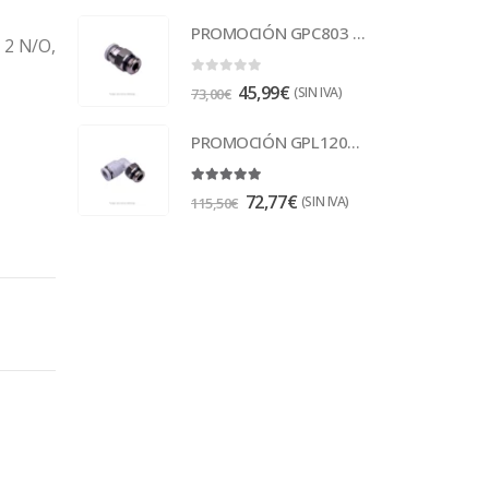
PROMOCIÓN GPC803 Racor
, 2 N/O,
0
out of 5
45,99
€
(SIN IVA)
73,00
€
PROMOCIÓN GPL1202 Racor
5.00
out of 5
72,77
€
(SIN IVA)
115,50
€