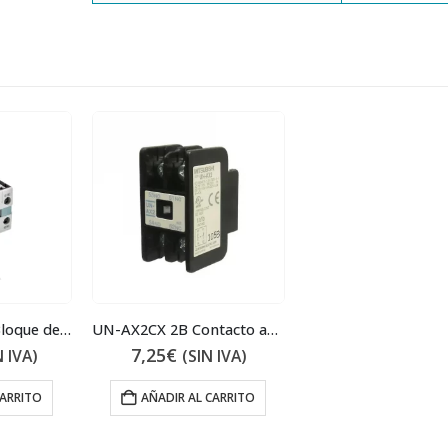
3RH1921-1FA22 Bloque de contactos
UN-AX2CX 2B Contacto auxiliar
7,25
€
N IVA)
(SIN IVA)
CARRITO
AÑADIR AL CARRITO