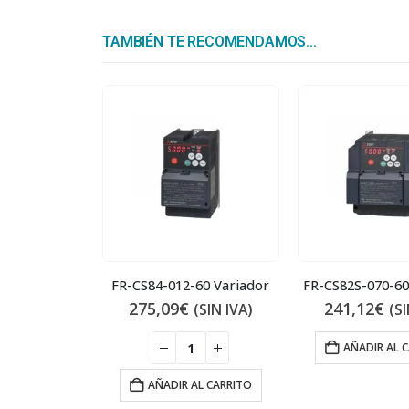
TAMBIÉN TE RECOMENDAMOS…
FR-CS84-012-60 Variador
FR-CS82S-070-60
275,09
€
241,12
€
(SIN IVA)
(SI
AÑADIR AL 
AÑADIR AL CARRITO