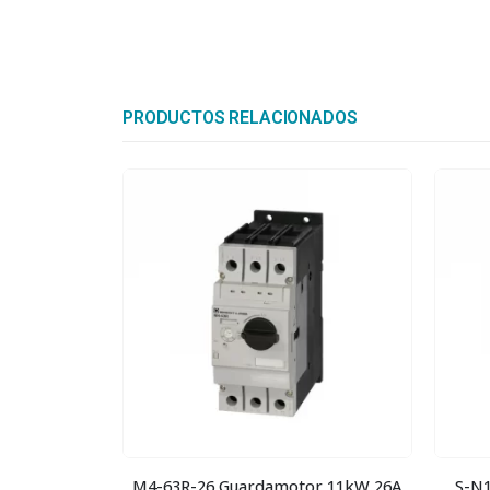
PRODUCTOS RELACIONADOS
BHW-T10 2P Type C 63A Magnetotérmico
M4-63R-26 Guardamotor 11kW 26A
S-N1