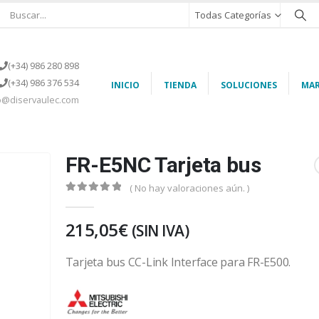
Todas Categorías
(+34) 986 280 898
(+34) 986 376 534
INICIO
TIENDA
SOLUCIONES
MAR
o@diservaulec.com
FR-E5NC Tarjeta bus
( No hay valoraciones aún. )
0
out of 5
215,05
€
(SIN IVA)
Tarjeta bus CC-Link Interface para FR-E500.
Mitsubishi Electric