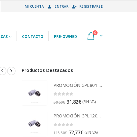
MI CUENTA
ENTRAR
REGISTRARSE
0
CAS
CONTACTO
PRE-OWNED
Productos Destacados
PROMOCIÓN GPL801 Racor
0
out of 5
31,82
€
(SIN IVA)
50,50
€
PROMOCIÓN GPL1203 Racor
0
out of 5
72,77
€
(SIN IVA)
115,50
€