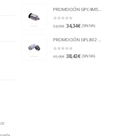
PROMOCIÓN GPC4M5-M Racor
0
out of 5
34,34
€
(SIN IVA)
54,50
€
PROMOCIÓN GPL802 Racor
0
out of 5
38,43
€
(SIN IVA)
61,00
€
dor
upada