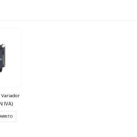
 Variador
N IVA)
CARRITO