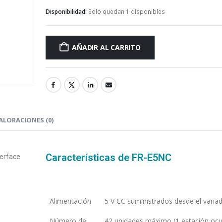
Disponibilidad:
Solo quedan 1 disponibles
AÑADIR AL CARRITO
ALORACIONES (0)
Características de FR-E5NC
terface
Alimentación
5 V CC suministrados desde el varia
Número de
42 unidades máximo (1 estación oc