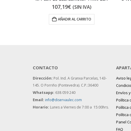
107,19
€
IVA)
(SIN IVA)
 AL CARRITO
AÑADIR AL CARRITO
CONTACTO
APART
Dirección:
Aviso le
Pol. Ind. A Granxa Parcelas, 143-
145.
O Porriño (Pontevedra). C.P.:36400
Condici
Whatsapp:
638 059 240
Envíos 
Email:
info@diservaulec.com
Política
Horario
:
Lunes a Viernes de 7:00 a 15:00hrs.
Política
Política
Panel C
FAQ