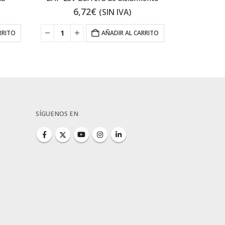
6,72
€
15
(SIN IVA)
RRITO
AÑADIR AL CARRITO
SÍGUENOS EN