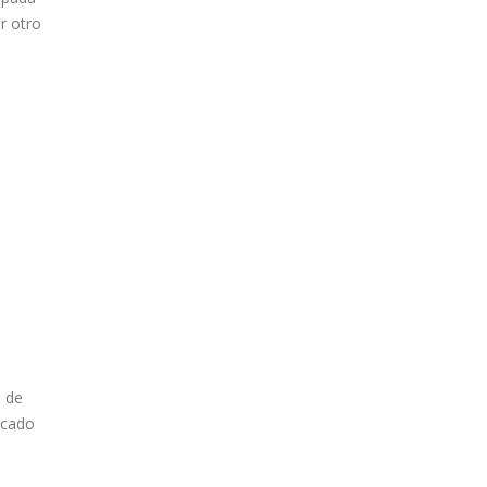
r otro
0 de
icado