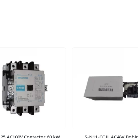
25 AC100V Contactor 60 kW
S-N11-COIL AC48V Bobi