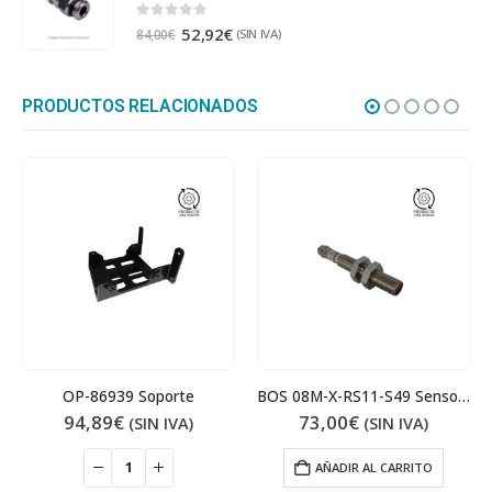
0
out of 5
52,92
€
(SIN IVA)
84,00
€
PRODUCTOS RELACIONADOS
OP-86939 Soporte
BOS 08M-X-RS11-S49 Sensor fotoeléctrico
94,89
€
73,00
€
(SIN IVA)
(SIN IVA)
AÑADIR AL CARRITO