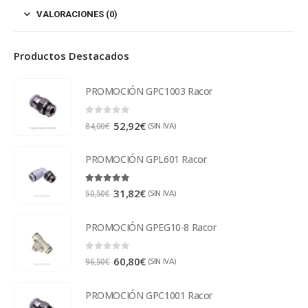
VALORACIONES (0)
Productos Destacados
PROMOCIÓN GPC1003 Racor
0
out of 5
52,92
€
(SIN IVA)
84,00
€
PROMOCIÓN GPL601 Racor
5.00
out of 5
31,82
€
(SIN IVA)
50,50
€
PROMOCIÓN GPEG10-8 Racor
0
out of 5
60,80
€
(SIN IVA)
96,50
€
PROMOCIÓN GPC1001 Racor