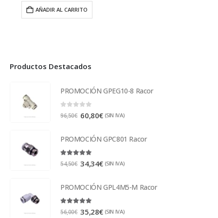
AÑADIR AL CARRITO
Productos Destacados
PROMOCIÓN GPEG10-8 Racor
0
out of 5
60,80
€
(SIN IVA)
96,50
€
PROMOCIÓN GPC801 Racor
5.00
out of 5
34,34
€
(SIN IVA)
54,50
€
PROMOCIÓN GPL4M5-M Racor
5.00
out of 5
35,28
€
(SIN IVA)
56,00
€