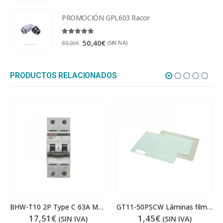
PROMOCIÓN GPL603 Racor
5.00
out of 5
50,40
€
(SIN IVA)
80,00
€
PRODUCTOS RELACIONADOS
BHW-T10 2P Type C 63A Magnetotérmico
GT11-50PSCW Láminas film protector GT1000
17,51
€
1,45
€
(SIN IVA)
(SIN IVA)