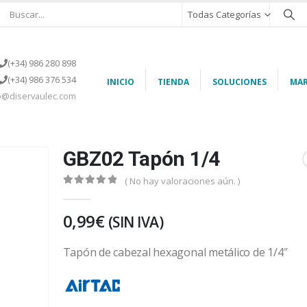
Todas Categorías
(+34) 986 280 898
(+34) 986 376 534
INICIO
TIENDA
SOLUCIONES
MAR
o@diservaulec.com
GBZ02 Tapón 1/4
( No hay valoraciones aún. )
0
out of 5
0,99
€
(SIN IVA)
Tapón de cabezal hexagonal metálico de 1/4″
https://eu-es.airtac.com/index.aspx