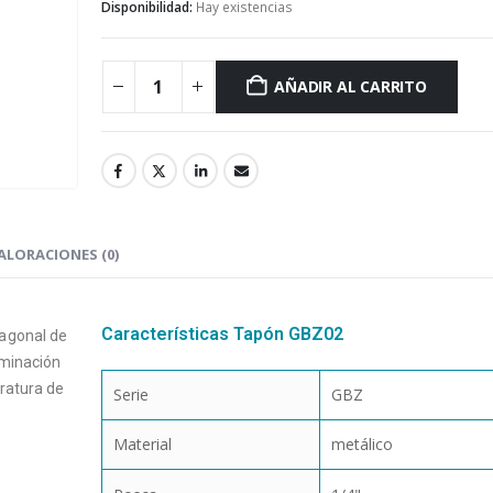
Disponibilidad:
Hay existencias
AÑADIR AL CARRITO
ALORACIONES (0)
Características Tapón GBZ02
agonal de
aminación
ratura de
Serie
GBZ
Material
metálico