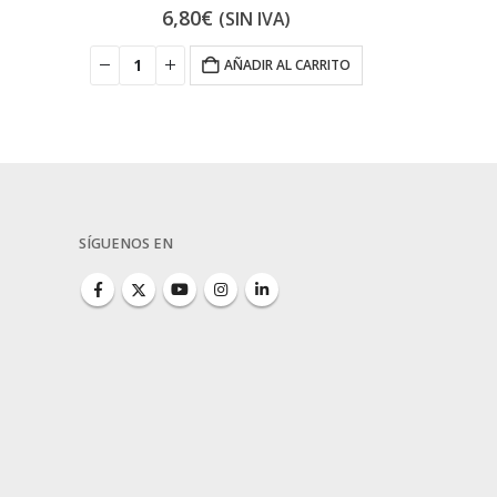
6,80
€
41
(SIN IVA)
AÑADIR AL CARRITO
SÍGUENOS EN