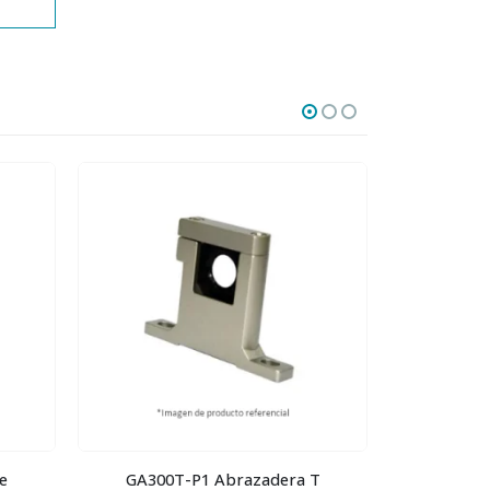
e
GA300T-P1 Abrazadera T
DPSP1-