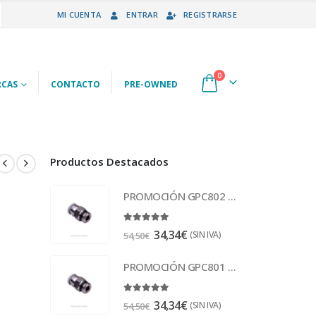
MI CUENTA
ENTRAR
REGISTRARSE
0
CAS
CONTACTO
PRE-OWNED
Productos Destacados
PROMOCIÓN GPC802 Racor
5.00
out of 5
34,34
€
(SIN IVA)
54,50
€
PROMOCIÓN GPC801 Racor
5.00
out of 5
34,34
€
(SIN IVA)
54,50
€