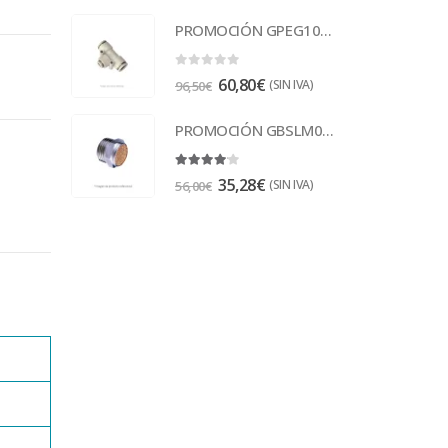
PROMOCIÓN GPEG10-8 Racor
0
out of 5
60,80
€
(SIN IVA)
96,50
€
PROMOCIÓN GBSLM02 Escape 1/4
4.00
out of 5
35,28
€
(SIN IVA)
56,00
€