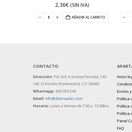
2,36
€
VA)
(SIN IVA)
 AL CARRITO
AÑADIR AL CARRITO
CONTACTO
APART
Dirección:
Aviso le
Pol. Ind. A Granxa Parcelas, 143-
145.
O Porriño (Pontevedra). C.P.:36400
Condici
Whatsapp:
638 059 240
Envíos 
Email:
info@diservaulec.com
Política
Horario
:
Lunes a Viernes de 7:00 a 15:00hrs.
Política
Política
Panel C
FAQ