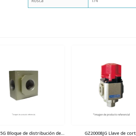
Rosca
1/4"
GA40015G Bloque de distribución de aire
GZ20008JG Llave de cort