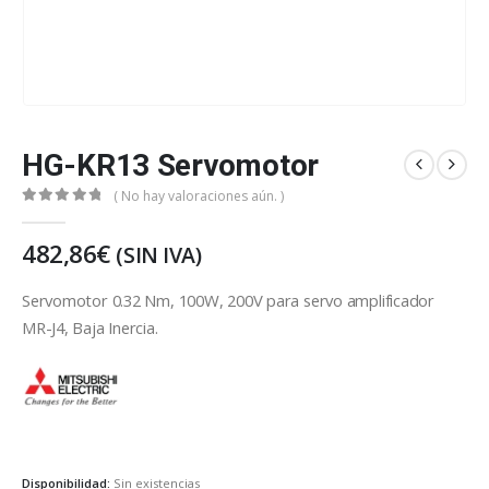
HG-KR13 Servomotor
( No hay valoraciones aún. )
0
out of 5
482,86
€
(SIN IVA)
Servomotor 0.32 Nm, 100W, 200V para servo amplificador
MR-J4, Baja Inercia.
Mitsubishi Electric
Disponibilidad:
Sin existencias