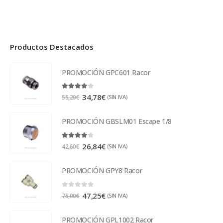
Productos Destacados
PROMOCIÓN GPC601 Racor
4.00
out of 5
34,78
€
(SIN IVA)
55,20
€
PROMOCIÓN GBSLM01 Escape 1/8
4.00
out of 5
26,84
€
(SIN IVA)
42,60
€
PROMOCIÓN GPY8 Racor
0
out of 5
47,25
€
(SIN IVA)
75,00
€
PROMOCIÓN GPL1002 Racor