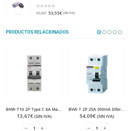
0
out of 5
53,55
€
(SIN IVA)
85,00
€
PRODUCTOS RELACIONADOS
BHW-T10 2P Type C 6A Magnetotérmico
BVW-T 2P 25A 300mA Diferencial
13,67
€
54,09
€
(SIN IVA)
(SIN IVA)