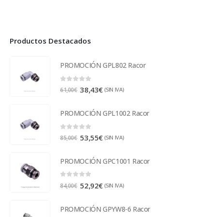
Productos Destacados
PROMOCIÓN GPL802 Racor
0
out of 5
38,43
€
(SIN IVA)
61,00
€
PROMOCIÓN GPL1002 Racor
0
out of 5
53,55
€
(SIN IVA)
85,00
€
PROMOCIÓN GPC1001 Racor
0
out of 5
52,92
€
(SIN IVA)
84,00
€
PROMOCIÓN GPYW8-6 Racor