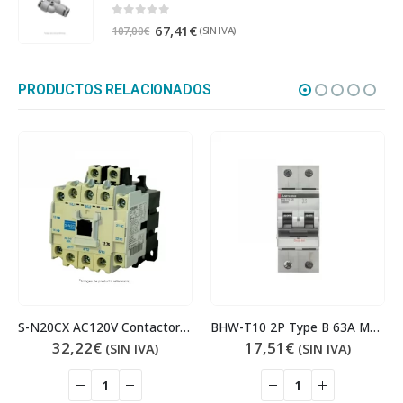
0
out of 5
67,41
€
(SIN IVA)
107,00
€
PRODUCTOS RELACIONADOS
S-N20CX AC120V Contactor 11 kW
BHW-T10 2P Type B 63A Magnetotérmico
32,22
€
17,51
€
(SIN IVA)
(SIN IVA)