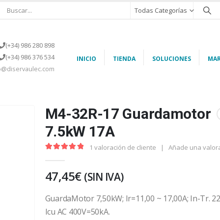
Todas Categorías
(+34) 986 280 898
(+34) 986 376 534
INICIO
TIENDA
SOLUCIONES
MAR
o@diservaulec.com
M4-32R-17 Guardamotor
7.5kW 17A
1
valoración de cliente
|
Añade una valor
5.00
out of 5
47,45
€
(SIN IVA)
GuardaMotor 7,50kW; Ir=11,00 ~ 17,00A; In-Tr. 22
Icu AC 400V=50kA.