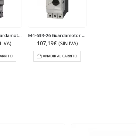
MMP-T32 18A Guardamotor 7.9kW 18A
M4-63R-26 Guardamotor 11kW 26A
107,19
€
N IVA)
(SIN IVA)
CARRITO
AÑADIR AL CARRITO