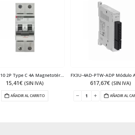
FX3U-4AD-PTW-ADP Módulo ADP entradas PT100
617,67
€
58,58
€
(SIN IVA)
(SIN IVA)
AÑADIR AL CARRITO
AÑADIR AL CARRITO