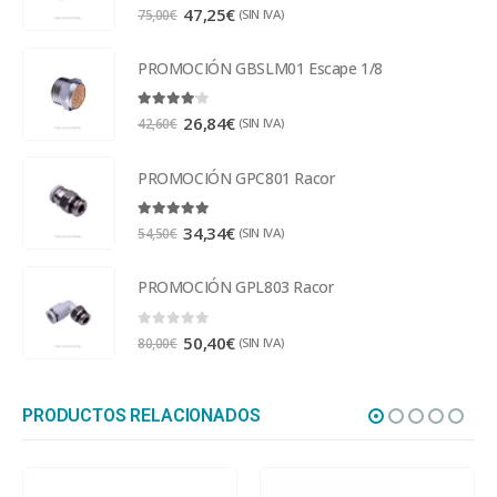
0
out of 5
47,25
€
(SIN IVA)
75,00
€
PROMOCIÓN GBSLM01 Escape 1/8
4.00
out of 5
26,84
€
(SIN IVA)
42,60
€
PROMOCIÓN GPC801 Racor
5.00
out of 5
34,34
€
(SIN IVA)
54,50
€
PROMOCIÓN GPL803 Racor
0
out of 5
50,40
€
(SIN IVA)
80,00
€
PRODUCTOS RELACIONADOS