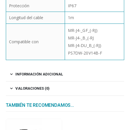
Protección
IP67
Longitud del cable
1m
MR-J4-_GF_(-RJ)
MR-J4-_B_(-RJ
Compatible con
MR-J4-DU_B_(-RJ)
PS7DW-20V14B-F
INFORMACIÓN ADICIONAL
VALORACIONES (0)
TAMBIÉN TE RECOMENDAMOS…