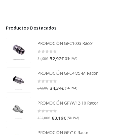
Productos Destacados
PROMOCIÓN GPC1003 Racor
0
out of 5
52,92
€
(SIN IVA)
84,00
€
PROMOCIÓN GPC4M5-M Racor
0
out of 5
34,34
€
(SIN IVA)
54,50
€
PROMOCIÓN GPYW12-10 Racor
0
out of 5
83,16
€
(SIN IVA)
132,00
€
PROMOCIÓN GPY10 Racor