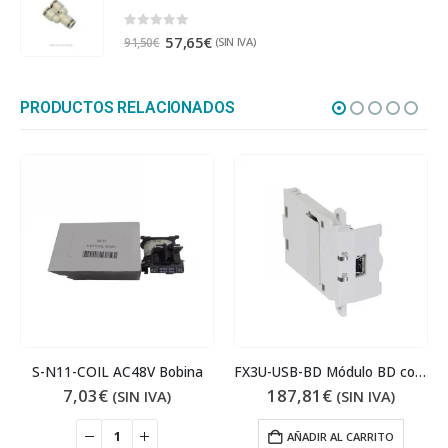
0
out of 5
57,65
€
(SIN IVA)
91,50
€
PRODUCTOS RELACIONADOS
FX3U-USB-BD Módulo BD comunicación USB
FX1N-8AV-BD Módulo E/S Analógicas Potenciómetro
187,81
€
58,58
€
(SIN IVA)
(SIN IVA)
AÑADIR AL CARRITO
AÑADIR AL CARRITO