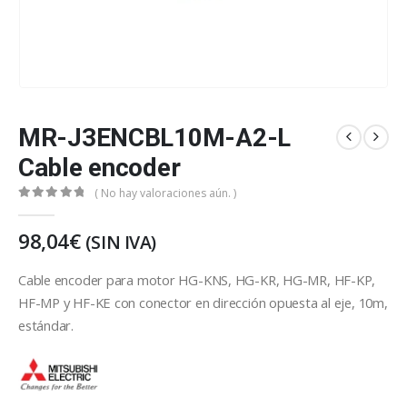
MR-J3ENCBL10M-A2-L
Cable encoder
( No hay valoraciones aún. )
0
out of 5
98,04
€
(SIN IVA)
Cable encoder para motor HG-KNS, HG-KR, HG-MR, HF-KP,
HF-MP y HF-KE con conector en dirección opuesta al eje, 10m,
estándar.
Mitsubishi Electric