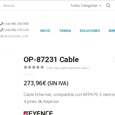
Todas Categorías
(+34) 986 280 898
(+34) 986 376 534
INICIO
TIENDA
SOLUCIONES
MAR
o@diservaulec.com
OP-87231 Cable
( No hay valoraciones aún. )
0
out of 5
273,96
€
(SIN IVA)
Cable Ethernet, compatible con NFPA79, 5 metro
4 pines de Keyence
keyence