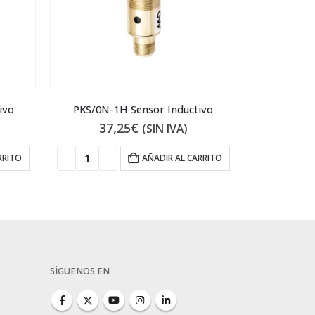
ivo
PKS/0N-1H Sensor Inductivo
CD08/
37,25
€
8
(SIN IVA)
RRITO
AÑADIR AL CARRITO
SÍGUENOS EN