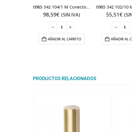
0985 342 104/1 M Conector PROFINET
98,59
€
55,51
€
(SIN IVA)
(SI
AÑADIR AL CARRITO
AÑADIR AL 
PRODUCTOS RELACIONADOS