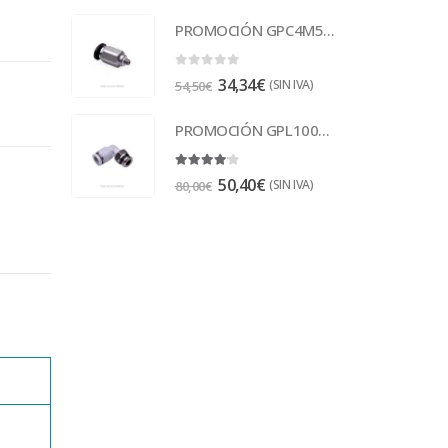
PROMOCIÓN GPC4M5-M Racor
0
out of 5
34,34
€
(SIN IVA)
54,50
€
PROMOCIÓN GPL1001 Racor
4.00
out of 5
50,40
€
(SIN IVA)
80,00
€