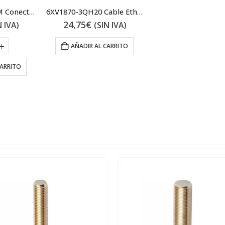
0985 342 102/10 M Conector
6XV1870-3QH20 Cable Ethernet
24,75
€
N IVA)
(SIN IVA)
AÑADIR AL CARRITO
CARRITO