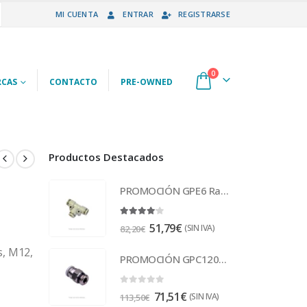
MI CUENTA
ENTRAR
REGISTRARSE
0
CAS
CONTACTO
PRE-OWNED
Productos Destacados
PROMOCIÓN GPE6 Racor
4.00
out of 5
51,79
€
(SIN IVA)
82,20
€
s, M12,
PROMOCIÓN GPC1201 Racor
0
out of 5
71,51
€
(SIN IVA)
113,50
€