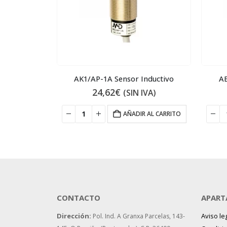
nductivo
AK1/AP-1A Sensor Inductivo
AE
24,62
€
IVA)
(SIN IVA)
 AL CARRITO
AÑADIR AL CARRITO
CONTACTO
APART
Dirección:
Aviso le
Pol. Ind. A Granxa Parcelas, 143-