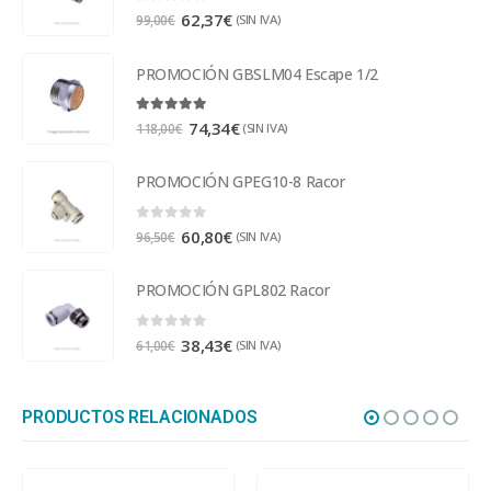
0
out of 5
62,37
€
(SIN IVA)
99,00
€
PROMOCIÓN GBSLM04 Escape 1/2
5.00
out of 5
74,34
€
(SIN IVA)
118,00
€
PROMOCIÓN GPEG10-8 Racor
0
out of 5
60,80
€
(SIN IVA)
96,50
€
PROMOCIÓN GPL802 Racor
0
out of 5
38,43
€
(SIN IVA)
61,00
€
PRODUCTOS RELACIONADOS