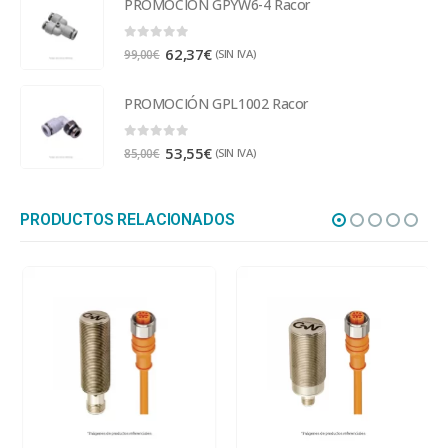
PROMOCIÓN GPYW6-4 Racor
0
out of 5
62,37
€
(SIN IVA)
99,00
€
PROMOCIÓN GPL1002 Racor
0
out of 5
53,55
€
(SIN IVA)
85,00
€
PRODUCTOS RELACIONADOS