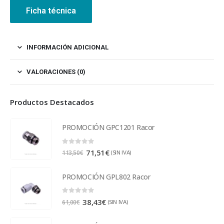
Ficha técnica
INFORMACIÓN ADICIONAL
VALORACIONES (0)
Productos Destacados
PROMOCIÓN GPC1201 Racor
0
out of 5
71,51
€
(SIN IVA)
113,50
€
PROMOCIÓN GPL802 Racor
0
out of 5
38,43
€
(SIN IVA)
61,00
€