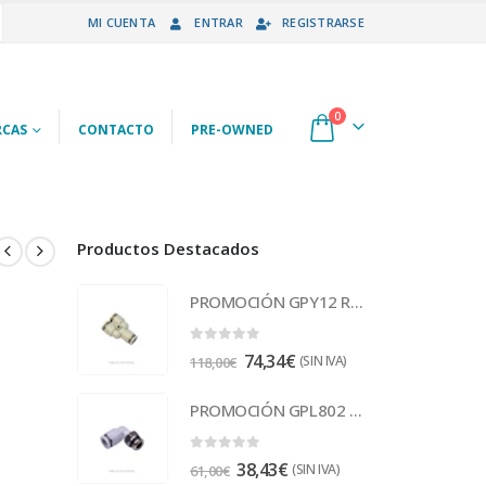
MI CUENTA
ENTRAR
REGISTRARSE
0
CAS
CONTACTO
PRE-OWNED
Productos Destacados
PROMOCIÓN GPY12 Racor
0
out of 5
74,34
€
(SIN IVA)
118,00
€
PROMOCIÓN GPL802 Racor
0
out of 5
38,43
€
(SIN IVA)
61,00
€