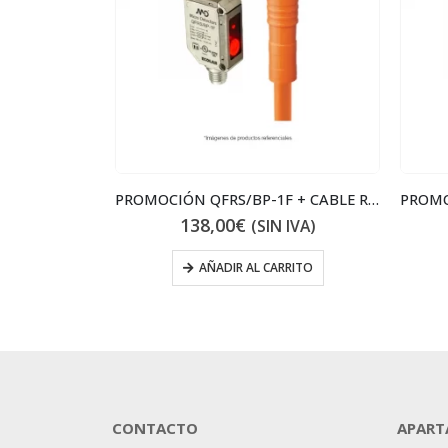
PROMOCIÓN FFR3/BP-1E + CABLE RECTO
PROMOCIÓN QFRS/BP-1F + CABLE RECTO
138,00
€
IVA)
(SIN IVA)
RITO
AÑADIR AL CARRITO
CONTACTO
APART