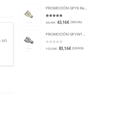
PROMOCIÓN GPY6 Racor
5.00
out of 5
43,16
€
(SIN IVA)
68,50
€
PROMOCIÓN GPYW12-10 Racor
a M5
0
out of 5
83,16
€
(SIN IVA)
132,00
€