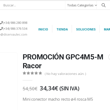
Todas Categorías
(+34) 986 280 898
(+34) 986 376 534
INICIO
TIENDA
SOLUCIONES
MAR
o@diservaulec.com
PROMOCIÓN GPC4M5-M
Racor
( No hay valoraciones aún. )
0
out of 5
34,34
€
(SIN IVA)
54,50
€
Mini conector macho recto ø4 rosca M5