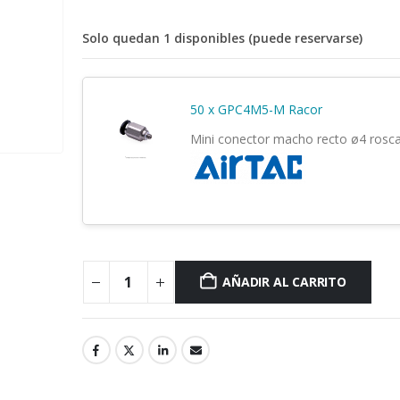
https://eu-es.airtac.com/index.aspx
Solo quedan 1 disponibles (puede reservarse)
50 x GPC4M5-M Racor
Mini conector macho recto ø4 rosc
https://eu-
es.airtac.com/index.aspx
AÑADIR AL CARRITO