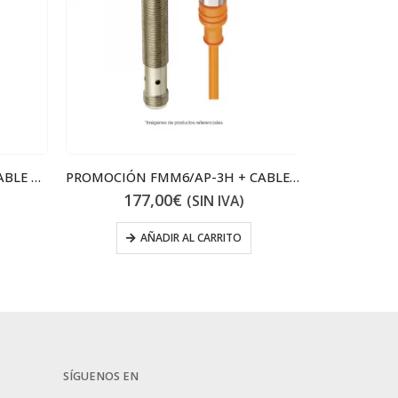
PROMOCIÓN FMES/AP-3F + CABLE ACODADO
PROMOCIÓN FMM6/AP-3H + CABLE RECTO
177,00
€
36
(SIN IVA)
AÑADIR AL CARRITO
SÍGUENOS EN