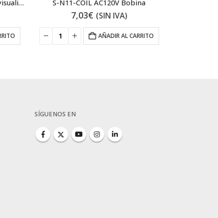
FX3U-7DM Panel de control y visualización
S-N11-COIL AC120V Bobina
7,03
€
78
(SIN IVA)
RRITO
AÑADIR AL CARRITO
SÍGUENOS EN