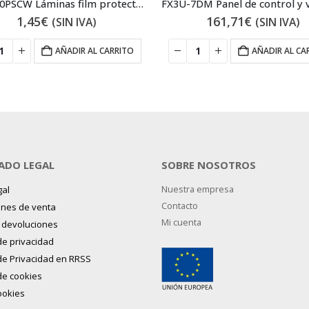
GT11-50PSCW Láminas film protector GT1000
1,45
€
161,71
€
(SIN IVA)
(SIN IVA)
AÑADIR AL CARRITO
AÑADIR AL CA
ADO LEGAL
SOBRE NOSOTROS
gal
Nuestra empresa
Contacto
ones de venta
Mi cuenta
y devoluciones
 de privacidad
 de Privacidad en RRSS
 de cookies
ookies