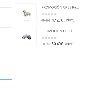
PROMOCIÓN GPE8 Racor
0
out of 5
47,25
€
(SIN IVA)
75,00
€
PROMOCIÓN GPL803 Racor
0
out of 5
50,40
€
(SIN IVA)
80,00
€