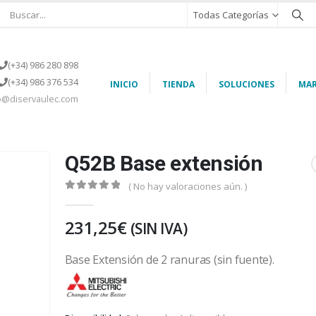
Todas Categorías
(+34) 986 280 898
(+34) 986 376 534
INICIO
TIENDA
SOLUCIONES
MAR
o@diservaulec.com
Q52B Base extensión
( No hay valoraciones aún. )
0
out of 5
231,25
€
(SIN IVA)
Base Extensión de 2 ranuras (sin fuente).
Mitsubishi Electric