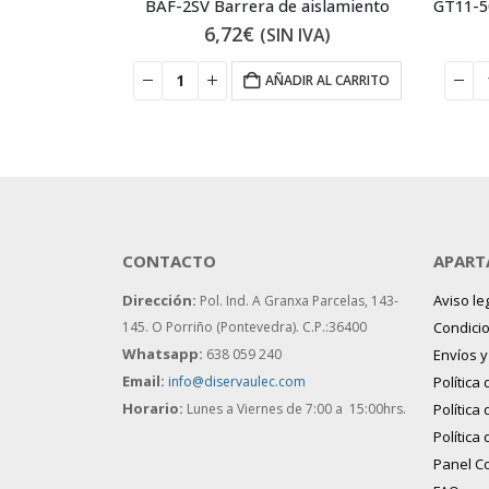
BHW-T10 2P Type C 6A Magnetotérmico
BAF-2SV Barrera de aislamiento
6,72
€
IVA)
(SIN IVA)
 AL CARRITO
AÑADIR AL CARRITO
CONTACTO
APART
Dirección:
Aviso le
Pol. Ind. A Granxa Parcelas, 143-
145.
O Porriño (Pontevedra). C.P.:36400
Condici
Whatsapp:
638 059 240
Envíos 
Email:
info@diservaulec.com
Política
Horario
:
Lunes a Viernes de 7:00 a 15:00hrs.
Política
Política
Panel C