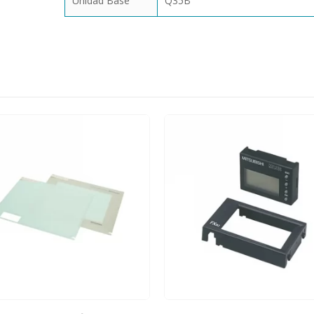
Unidad Base
Q35B