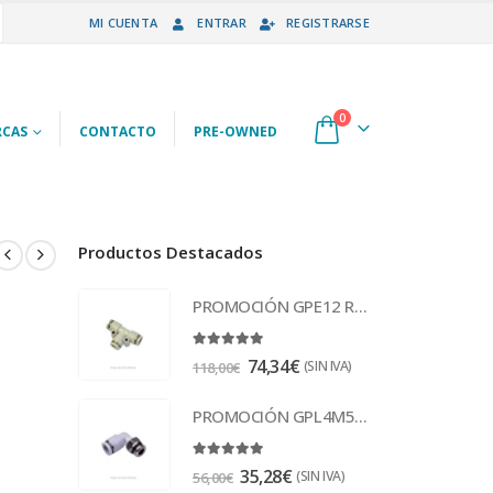
MI CUENTA
ENTRAR
REGISTRARSE
0
CAS
CONTACTO
PRE-OWNED
Productos Destacados
PROMOCIÓN GPE12 Racor
5.00
out of 5
74,34
€
(SIN IVA)
118,00
€
PROMOCIÓN GPL4M5-M Racor
5.00
out of 5
35,28
€
(SIN IVA)
56,00
€