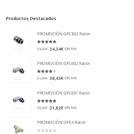
Productos Destacados
PROMOCIÓN GPC802 Racor
5.00
out of 5
34,34
€
(SIN IVA)
54,50
€
PROMOCIÓN GPL602 Racor
4.00
out of 5
38,43
€
(SIN IVA)
61,00
€
PROMOCIÓN GPL601 Racor
5.00
out of 5
31,82
€
(SIN IVA)
50,50
€
PROMOCIÓN GPE4 Racor