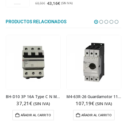
0
out of 5
43,16
€
(SIN IVA)
68,50
€
PRODUCTOS RELACIONADOS
BH-D10 3P 16A Type C N Magnetotérmico
M4-63R-26 Guardamotor 11kW 26A
37,21
€
107,19
€
(SIN IVA)
(SIN IVA)
AÑADIR AL CARRITO
AÑADIR AL CARRITO