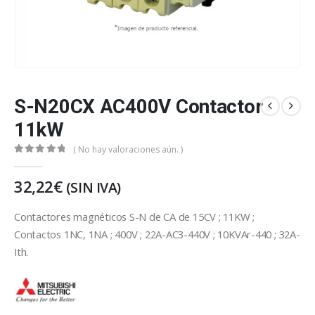
S-N20CX AC400V Contactor
11kW
( No hay valoraciones aún. )
0
out of 5
32,22
€
(SIN IVA)
Contactores magnéticos S-N de CA de 15CV ; 11KW ;
Contactos 1NC, 1NA ; 400V ; 22A-AC3-440V ; 10KVAr-440 ; 32A-
Ith.
Mitsubishi Electric