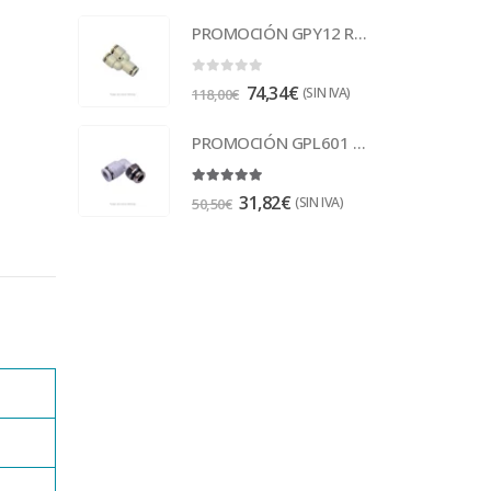
PROMOCIÓN GPY12 Racor
0
out of 5
74,34
€
(SIN IVA)
118,00
€
PROMOCIÓN GPL601 Racor
5.00
out of 5
31,82
€
(SIN IVA)
50,50
€