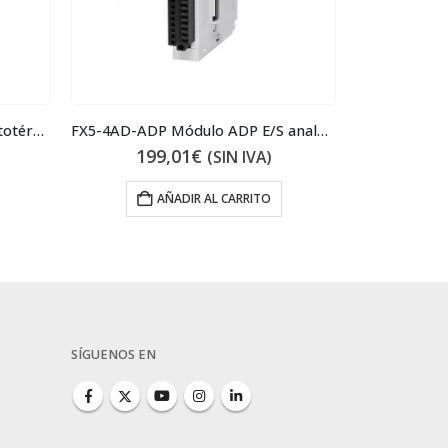
BH-D6 1P 4A Type C N Magnetotérmico
FX5-4AD-ADP Módulo ADP E/S analógicas
199,01
€
16
(SIN IVA)
AÑADIR AL CARRITO
SÍGUENOS EN