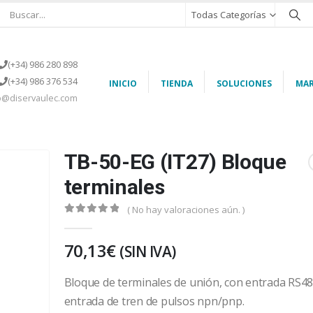
Todas Categorías
(+34) 986 280 898
(+34) 986 376 534
INICIO
TIENDA
SOLUCIONES
MAR
o@diservaulec.com
TB-50-EG (IT27) Bloque
terminales
( No hay valoraciones aún. )
0
out of 5
70,13
€
(SIN IVA)
Bloque de terminales de unión, con entrada RS48
entrada de tren de pulsos npn/pnp.