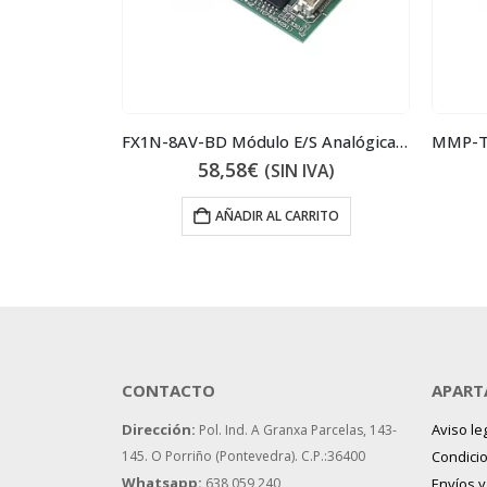
BHW-T10 4P Type C 25A Magnetotérmico
FX1N-8AV-BD Módulo E/S Analógicas Potenciómetro
58,58
€
IVA)
(SIN IVA)
 AL CARRITO
AÑADIR AL CARRITO
CONTACTO
APART
Dirección:
Aviso le
Pol. Ind. A Granxa Parcelas, 143-
145.
O Porriño (Pontevedra). C.P.:36400
Condici
Whatsapp:
638 059 240
Envíos 