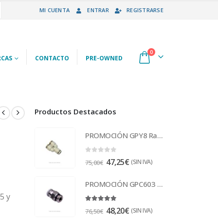
MI CUENTA
ENTRAR
REGISTRARSE
0
CAS
CONTACTO
PRE-OWNED
Productos Destacados
PROMOCIÓN GPY8 Racor
0
out of 5
47,25
€
(SIN IVA)
75,00
€
PROMOCIÓN GPC603 Racor
5 y
5.00
out of 5
48,20
€
(SIN IVA)
76,50
€