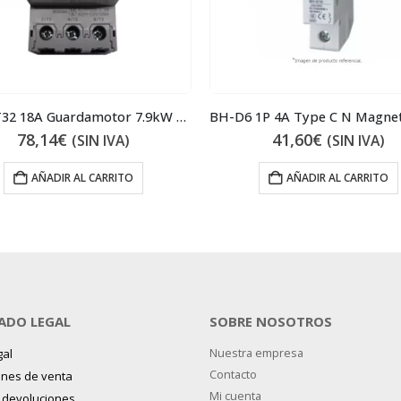
MMP-T32 18A Guardamotor 7.9kW 18A
78,14
€
41,60
€
(SIN IVA)
(SIN IVA)
AÑADIR AL CARRITO
AÑADIR AL CARRITO
ADO LEGAL
SOBRE NOSOTROS
gal
Nuestra empresa
Contacto
ones de venta
Mi cuenta
y devoluciones