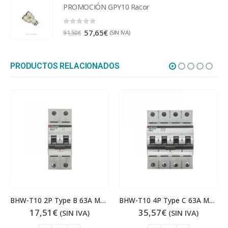
PROMOCIÓN GPY10 Racor
0
out of 5
57,65
€
(SIN IVA)
91,50
€
PRODUCTOS RELACIONADOS
BHW-T10 2P Type B 63A Magnetotérmico
BHW-T10 4P Type C 63A Magnetotérmico
17,51
€
35,57
€
(SIN IVA)
(SIN IVA)