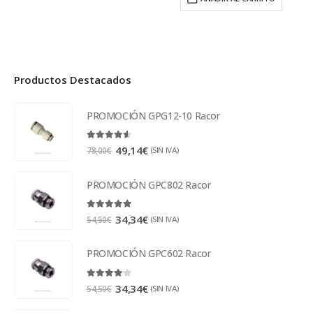
Productos Destacados
PROMOCIÓN GPG12-10 Racor
4.50
out of 5
49,14
€
(SIN IVA)
78,00
€
PROMOCIÓN GPC802 Racor
5.00
out of 5
34,34
€
(SIN IVA)
54,50
€
PROMOCIÓN GPC602 Racor
4.00
out of 5
34,34
€
(SIN IVA)
54,50
€