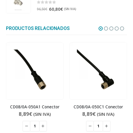
0
out of 5
60,80
€
(SIN IVA)
96,50
€
PRODUCTOS RELACIONADOS
CD08/0A-050A1 Conector
CD08/0A-050C1 Conector
8,89
€
8,89
€
(SIN IVA)
(SIN IVA)