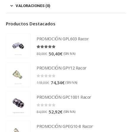
VALORACIONES (0)
Productos Destacados
PROMOCIÓN GPL603 Racor
5.00
out of 5
50,40
€
(SIN IVA)
80,00
€
PROMOCIÓN GPY12 Racor
0
out of 5
74,34
€
(SIN IVA)
118,00
€
PROMOCIÓN GPC1001 Racor
0
out of 5
52,92
€
(SIN IVA)
84,00
€
PROMOCIÓN GPEG10-8 Racor