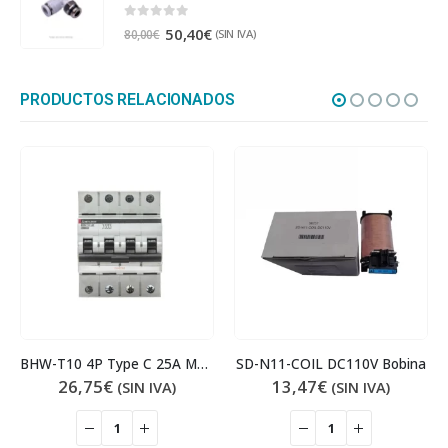
0
out of 5
50,40
€
(SIN IVA)
80,00
€
PRODUCTOS RELACIONADOS
BHW-T10 4P Type C 25A Magnetotérmico
SD-N11-COIL DC110V Bobina
26,75
€
13,47
€
(SIN IVA)
(SIN IVA)