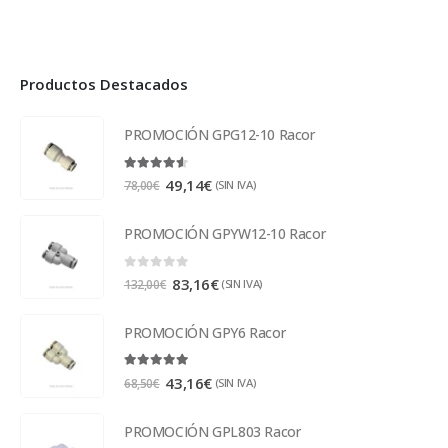
Productos Destacados
PROMOCIÓN GPG12-10 Racor
4.50
out of 5
49,14
€
(SIN IVA)
78,00
€
PROMOCIÓN GPYW12-10 Racor
0
out of 5
83,16
€
(SIN IVA)
132,00
€
PROMOCIÓN GPY6 Racor
5.00
out of 5
43,16
€
(SIN IVA)
68,50
€
PROMOCIÓN GPL803 Racor