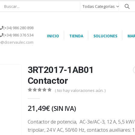
Todas Categorías
(+34) 986 280 898
(+34) 986 376 534
INICIO
TIENDA
SOLUCIONES
MAR
o@diservaulec.com
3RT2017-1AB01
Contactor
( No hay valoraciones aún. )
0
out of 5
21,49
€
(SIN IVA)
Contactor de potencia, AC-3e/AC-3, 12 A, 5,5 kW/
tripolar, 24 V AC, 50/60 Hz, contactos auxiliares: 