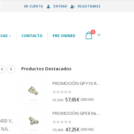
MI CUENTA
ENTRAR
REGISTRARSE
0
CAS
CONTACTO
PRE-OWNED
Productos Destacados
PROMOCIÓN GPY10 Racor
0
out of 5
57,65
€
(SIN IVA)
91,50
€
PROMOCIÓN GPE8 Racor
400 V,
0
out of 5
1 NA,
47,25
€
(SIN IVA)
75,00
€