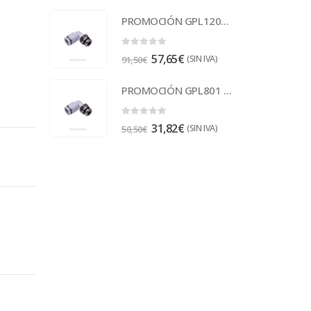
PROMOCIÓN GPL1201 Racor
0
out of 5
57,65
€
(SIN IVA)
91,50
€
PROMOCIÓN GPL801 Racor
0
out of 5
31,82
€
(SIN IVA)
50,50
€