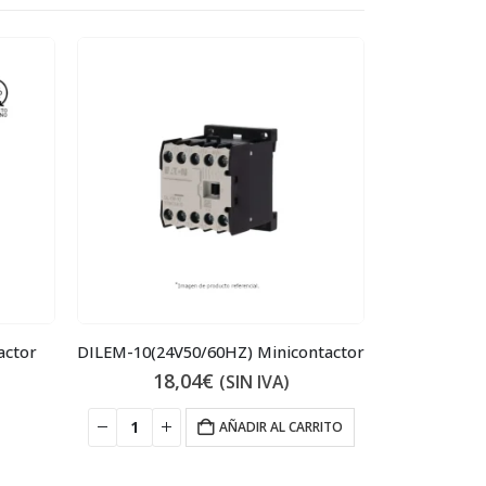
actor
DILEM-10(24V50/60HZ) Minicontactor
18,04
€
15
(SIN IVA)
AÑADIR AL CARRITO