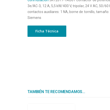
Conmutación
3RT2017-1AB01 Contactor de potenci
3e/AC-3, 12 A, 5,5 kW/400 V, tripolar, 24 V AC, 50/60 
contactos auxiliares: 1 NA, borne de tornillo, tamaño
Siemens
Ficha Técnica
TAMBIÉN TE RECOMENDAMOS…