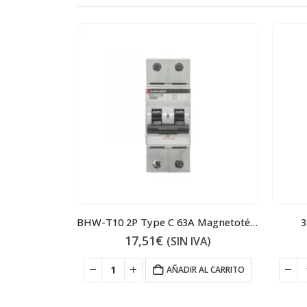
) Contactor
BHW-T10 2P Type C 63A Magnetotérmico
3
17,51
€
IVA)
(SIN IVA)
 AL CARRITO
AÑADIR AL CARRITO