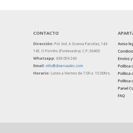
CONTACTO
APART
Dirección:
Aviso le
Pol. Ind. A Granxa Parcelas, 143-
145.
O Porriño (Pontevedra). C.P.:36400
Condici
Whatsapp:
638 059 240
Envíos 
Email:
info@diservaulec.com
Política
Horario
:
Lunes a Viernes de 7:00 a 15:00hrs.
Política
Política
Panel C
FAQ