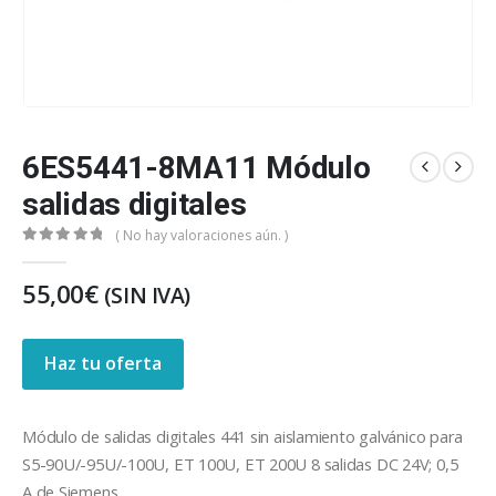
6ES5441-8MA11 Módulo
salidas digitales
( No hay valoraciones aún. )
0
out of 5
55,00
€
(SIN IVA)
Haz tu oferta
Módulo de salidas digitales 441 sin aislamiento galvánico para
S5-90U/-95U/-100U, ET 100U, ET 200U 8 salidas DC 24V; 0,5
A de Siemens.