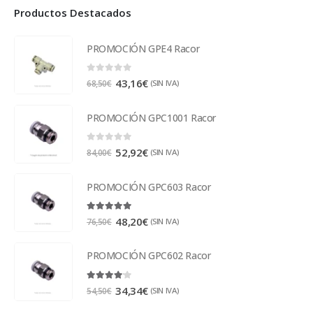
Productos Destacados
PROMOCIÓN GPE4 Racor
0
out of 5
43,16
€
(SIN IVA)
68,50
€
PROMOCIÓN GPC1001 Racor
0
out of 5
52,92
€
(SIN IVA)
84,00
€
PROMOCIÓN GPC603 Racor
5.00
out of 5
48,20
€
(SIN IVA)
76,50
€
PROMOCIÓN GPC602 Racor
4.00
out of 5
34,34
€
(SIN IVA)
54,50
€