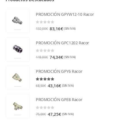
PROMOCIÓN GPYW12-10 Racor
0
out of 5
83,16
€
(SIN IVA)
132,00
€
PROMOCIÓN GPC1202 Racor
0
out of 5
74,34
€
(SIN IVA)
118,00
€
PROMOCIÓN GPY6 Racor
5.00
out of 5
43,16
€
(SIN IVA)
68,50
€
PROMOCIÓN GPE8 Racor
0
out of 5
47,25
€
(SIN IVA)
75,00
€