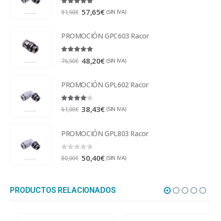
5.00
out of 5
57,65
€
(SIN IVA)
91,50
€
PROMOCIÓN GPC603 Racor
5.00
out of 5
48,20
€
(SIN IVA)
76,50
€
PROMOCIÓN GPL602 Racor
4.00
out of 5
38,43
€
(SIN IVA)
61,00
€
PROMOCIÓN GPL803 Racor
0
out of 5
50,40
€
(SIN IVA)
80,00
€
PRODUCTOS RELACIONADOS