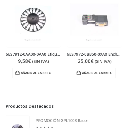
6ES7912-0AA00-0AA0 Etiquetas de slot
6ES7972-0BB50-0XA0 Enchufe conexión Profibus
9,58
€
25,00
€
(SIN IVA)
(SIN IVA)
AÑADIR AL CARRITO
AÑADIR AL CARRITO
Productos Destacados
PROMOCIÓN GPL1003 Racor