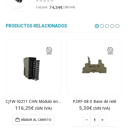
0
out of 5
74,34
€
(SIN IVA)
118,00
€
PRODUCTOS RELACIONADOS
CJ1W-ID211 CHN Módulo entradas
P2RF-08-E Base de relé
116,25
€
5,30
€
(SIN IVA)
(SIN IVA)
AÑADIR AL CARRITO