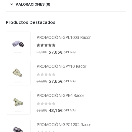
VALORACIONES (0)
Productos Destacados
PROMOCIÓN GPL1003 Racor
5.00
out of 5
57,65
€
(SIN IVA)
91,50
€
PROMOCIÓN GPY10 Racor
0
out of 5
57,65
€
(SIN IVA)
91,50
€
PROMOCIÓN GPE4 Racor
0
out of 5
43,16
€
(SIN IVA)
68,50
€
PROMOCIÓN GPC1202 Racor