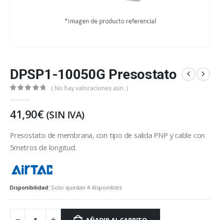
DPSP1-10050G Presostato
( No hay valoraciones aún. )
0
out of 5
41,90
€
(SIN IVA)
Presostato de membrana, con tipo de salida PNP y cable con
5metros de longitud.
https://eu-es.airtac.com/index.aspx
Disponibilidad:
Solo quedan 4 disponibles
AÑADIR AL CARRITO