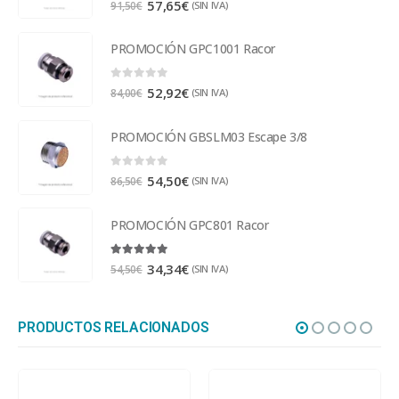
57,65
€
(SIN IVA)
91,50
€
PROMOCIÓN GPC1001 Racor
0
out of 5
52,92
€
(SIN IVA)
84,00
€
PROMOCIÓN GBSLM03 Escape 3/8
0
out of 5
54,50
€
(SIN IVA)
86,50
€
PROMOCIÓN GPC801 Racor
5.00
out of 5
34,34
€
(SIN IVA)
54,50
€
PRODUCTOS RELACIONADOS