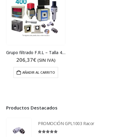
Grupo filtrado F.R.L – Talla 400
206,37
€
(SIN IVA)
AÑADIR AL CARRITO
Productos Destacados
PROMOCIÓN GPL1003 Racor
5.00
out of 5