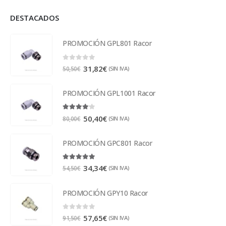
DESTACADOS
PROMOCIÓN GPL801 Racor
0
out of 5
31,82
€
(SIN IVA)
50,50
€
PROMOCIÓN GPL1001 Racor
4.00
out of 5
50,40
€
(SIN IVA)
80,00
€
PROMOCIÓN GPC801 Racor
5.00
out of 5
34,34
€
(SIN IVA)
54,50
€
PROMOCIÓN GPY10 Racor
0
out of 5
57,65
€
(SIN IVA)
91,50
€