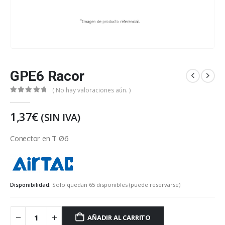
GPE6 Racor
( No hay valoraciones aún. )
0
out of 5
1,37
€
(SIN IVA)
Conector en T Ø6
https://eu-es.airtac.com/index.aspx
Disponibilidad:
Solo quedan 65 disponibles (puede reservarse)
AÑADIR AL CARRITO