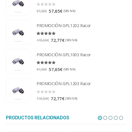
0
out of 5
57,65
€
(SIN IVA)
91,50
€
PROMOCIÓN GPL1202 Racor
5.00
out of 5
72,77
€
(SIN IVA)
115,50
€
PROMOCIÓN GPL1003 Racor
5.00
out of 5
57,65
€
(SIN IVA)
91,50
€
PROMOCIÓN GPL1203 Racor
0
out of 5
72,77
€
(SIN IVA)
115,50
€
PRODUCTOS RELACIONADOS