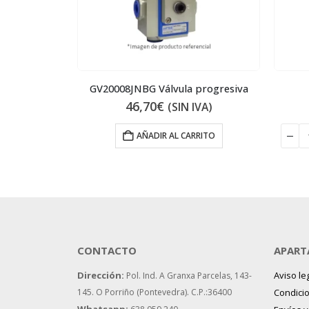
 regulador
GV20008JNBG Válvula progresiva
46,70
€
IVA)
(SIN IVA)
RITO
AÑADIR AL CARRITO
CONTACTO
APART
Dirección:
Aviso le
Pol. Ind. A Granxa Parcelas, 143-
145.
O Porriño (Pontevedra). C.P.:36400
Condici
Whatsapp: