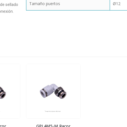
Tamaño puertos
Ø12
 de sellado
onexión.
cor
GPL4M5-M Racor