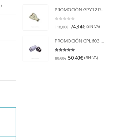
)
PROMOCIÓN GPY12 Racor
0
out of 5
74,34
€
(SIN IVA)
118,00
€
PROMOCIÓN GPL603 Racor
5.00
out of 5
50,40
€
(SIN IVA)
80,00
€