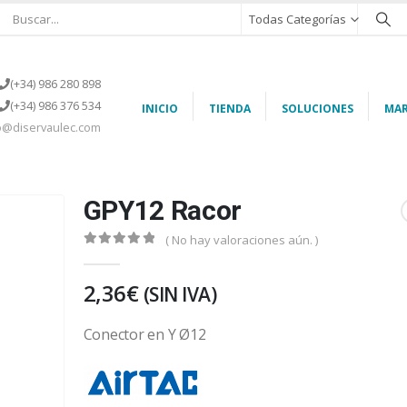
Todas Categorías
(+34) 986 280 898
(+34) 986 376 534
INICIO
TIENDA
SOLUCIONES
MAR
o@diservaulec.com
GPY12 Racor
( No hay valoraciones aún. )
0
out of 5
2,36
€
(SIN IVA)
Conector en Y Ø12
https://eu-es.airtac.com/index.aspx