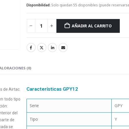
Disponibilidad:
Solo quedan 55 disponibles (puede reservarse
AÑADIR AL CARRITO
ALORACIONES (0)
Características GPY12
s de Airtac.
n todo tipo
Serie
GPY
ción:
terior del
Tipo
Y
parte de
cada se