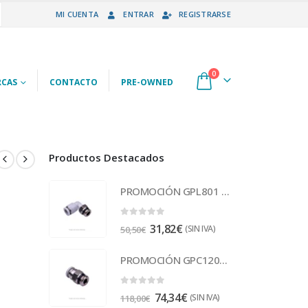
MI CUENTA
ENTRAR
REGISTRARSE
0
CAS
CONTACTO
PRE-OWNED
Productos Destacados
PROMOCIÓN GPL801 Racor
0
out of 5
31,82
€
(SIN IVA)
50,50
€
PROMOCIÓN GPC1202 Racor
0
out of 5
74,34
€
(SIN IVA)
118,00
€