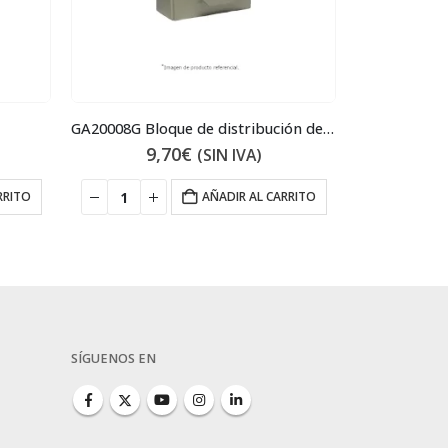
GA20008G Bloque de distribución de aire
GZ2000
9,70
€
22
(SIN IVA)
RRITO
AÑADIR AL CARRITO
SÍGUENOS EN