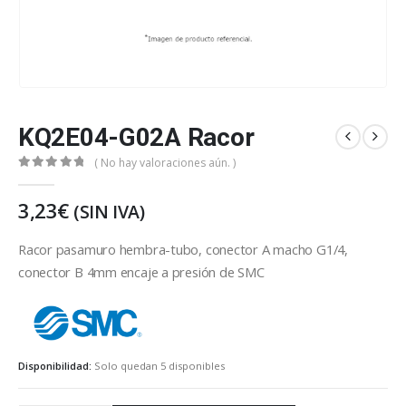
KQ2E04-G02A Racor
( No hay valoraciones aún. )
0
out of 5
3,23
€
(SIN IVA)
Racor pasamuro hembra-tubo, conector A macho G1/4,
conector B 4mm encaje a presión de SMC
SMC
Disponibilidad:
Solo quedan 5 disponibles