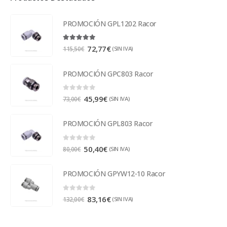
PROMOCIÓN GPL1202 Racor
5.00
out of 5
72,77
€
(SIN IVA)
115,50
€
PROMOCIÓN GPC803 Racor
0
out of 5
45,99
€
(SIN IVA)
73,00
€
PROMOCIÓN GPL803 Racor
0
out of 5
50,40
€
(SIN IVA)
80,00
€
PROMOCIÓN GPYW12-10 Racor
0
out of 5
83,16
€
(SIN IVA)
132,00
€