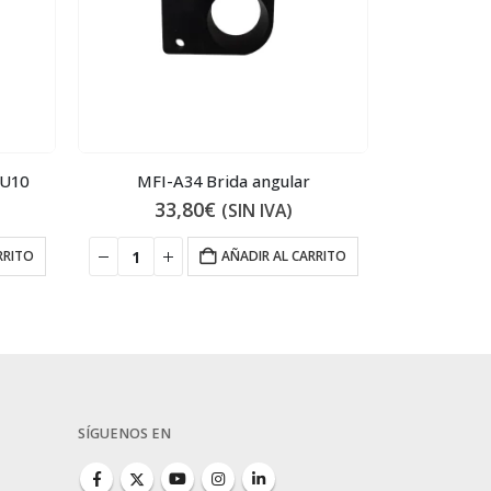
FU10
MFI-A34 Brida angular
MFD14S01H
33,80
€
10
(SIN IVA)
RRITO
AÑADIR AL CARRITO
SÍGUENOS EN