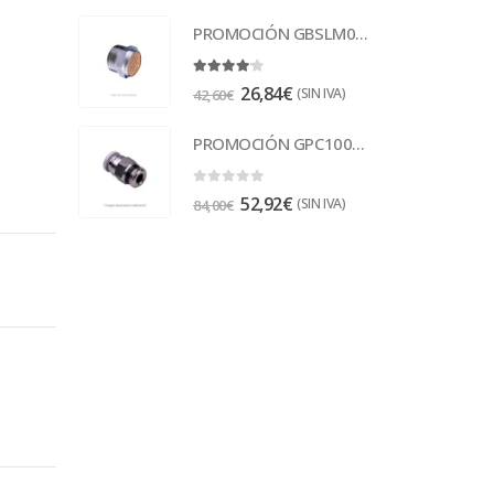
PROMOCIÓN GBSLM01 Escape 1/8
4.00
out of 5
26,84
€
(SIN IVA)
42,60
€
PROMOCIÓN GPC1003 Racor
0
out of 5
52,92
€
(SIN IVA)
84,00
€