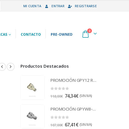
MI CUENTA
ENTRAR
REGISTRARSE
0
CAS
CONTACTO
PRE-OWNED
Productos Destacados
PROMOCIÓN GPY12 Racor
0
out of 5
74,34
€
(SIN IVA)
118,00
€
PROMOCIÓN GPYW8-6 Racor
0
out of 5
67,41
€
(SIN IVA)
107,00
€