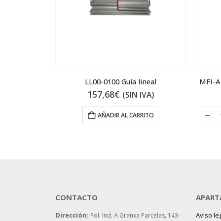
Tapón
LL00-0100 Guía lineal
MFI-A2
157,68
€
VA)
(SIN IVA)
 AL CARRITO
AÑADIR AL CARRITO
CONTACTO
APART
Dirección:
Aviso le
Pol. Ind. A Granxa Parcelas, 143-