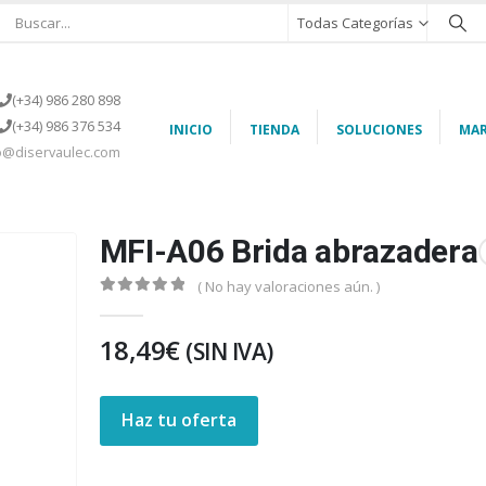
Todas Categorías
(+34) 986 280 898
(+34) 986 376 534
INICIO
TIENDA
SOLUCIONES
MAR
o@diservaulec.com
MFI-A06 Brida abrazadera
( No hay valoraciones aún. )
0
out of 5
18,49
€
(SIN IVA)
Haz tu oferta