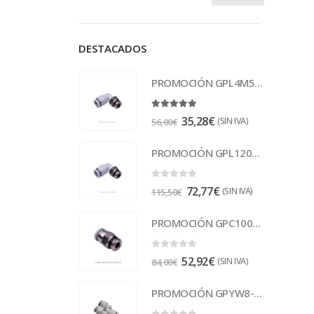
DESTACADOS
PROMOCIÓN GPL4M5-M Racor
5.00
out of 5
35,28
€
(SIN IVA)
56,00
€
PROMOCIÓN GPL1203 Racor
0
out of 5
72,77
€
(SIN IVA)
115,50
€
PROMOCIÓN GPC1003 Racor
0
out of 5
52,92
€
(SIN IVA)
84,00
€
PROMOCIÓN GPYW8-6 Racor