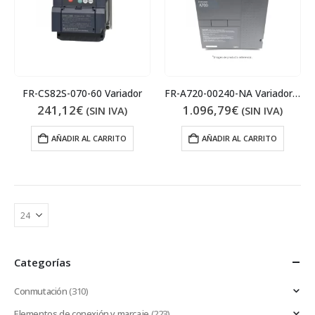
FR-CS82S-070-60 Variador
FR-A720-00240-NA Variador de frecuencia
241,12
€
1.096,79
€
(SIN IVA)
(SIN IVA)
AÑADIR AL CARRITO
AÑADIR AL CARRITO
Categorías
Conmutación
(310)
Elementos de conexión y marcaje
(223)