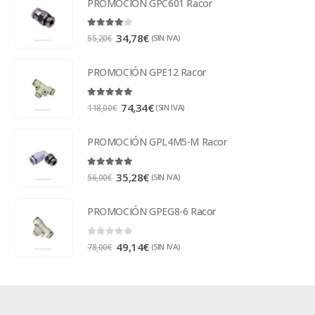
PROMOCIÓN GPC601 Racor
4.00
out of 5
34,78
€
(SIN IVA)
55,20
€
PROMOCIÓN GPE12 Racor
5.00
out of 5
74,34
€
(SIN IVA)
118,00
€
PROMOCIÓN GPL4M5-M Racor
5.00
out of 5
35,28
€
(SIN IVA)
56,00
€
PROMOCIÓN GPEG8-6 Racor
0
out of 5
49,14
€
(SIN IVA)
78,00
€