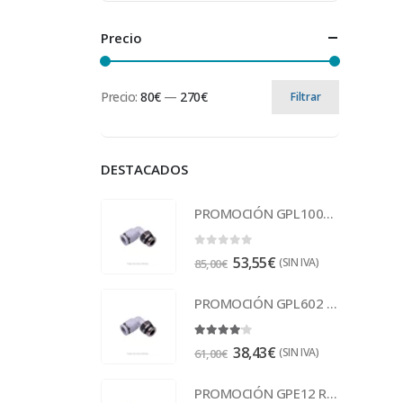
Precio
Precio:
80€
—
270€
Filtrar
DESTACADOS
PROMOCIÓN GPL1002 Racor
0
out of 5
53,55
€
(SIN IVA)
85,00
€
PROMOCIÓN GPL602 Racor
4.00
out of 5
38,43
€
(SIN IVA)
61,00
€
PROMOCIÓN GPE12 Racor