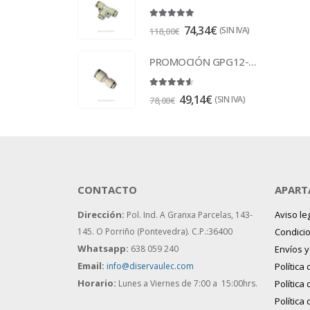
5.00
out of 5
74,34
€
(SIN IVA)
118,00
€
PROMOCIÓN GPG12-10 Racor
4.50
out of 5
49,14
€
(SIN IVA)
78,00
€
CONTACTO
APART
Dirección:
Aviso le
Pol. Ind. A Granxa Parcelas, 143-
145.
O Porriño (Pontevedra). C.P.:36400
Condici
Whatsapp:
638 059 240
Envíos 
Email:
info@diservaulec.com
Política
Horario
:
Lunes a Viernes de 7:00 a 15:00hrs.
Política
Política