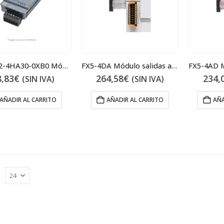
6ES7232-4HA30-0XB0 Módulo salidas analógicas
FX5-4DA Módulo salidas analógicas
8,83
€
264,58
€
234,
(SIN IVA)
(SIN IVA)
AÑADIR AL CARRITO
AÑADIR AL CARRITO
AÑA