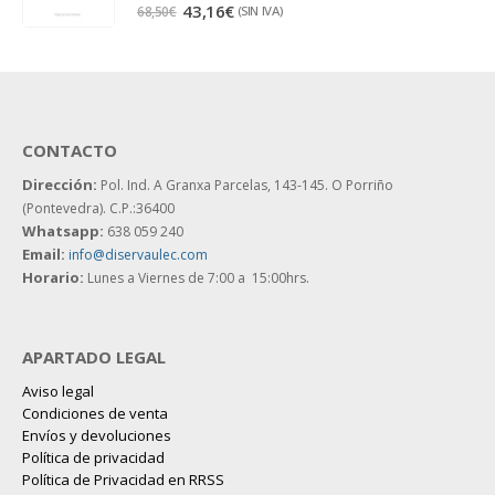
5.00
out of 5
43,16
€
(SIN IVA)
68,50
€
CONTACTO
Dirección:
Pol. Ind. A Granxa Parcelas, 143-145.
O Porriño
(Pontevedra). C.P.:36400
Whatsapp:
638 059 240
Email:
info@diservaulec.com
Horario
:
Lunes a Viernes de 7:00 a 15:00hrs.
APARTADO LEGAL
Aviso legal
Condiciones de venta
Envíos y devoluciones
Política de privacidad
Política de Privacidad en RRSS