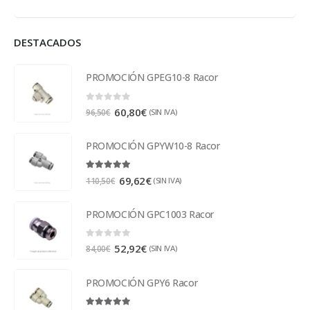
DESTACADOS
PROMOCIÓN GPEG10-8 Racor
0
out of 5
60,80
€
(SIN IVA)
96,50
€
PROMOCIÓN GPYW10-8 Racor
5.00
out of 5
69,62
€
(SIN IVA)
110,50
€
PROMOCIÓN GPC1003 Racor
0
out of 5
52,92
€
(SIN IVA)
84,00
€
PROMOCIÓN GPY6 Racor