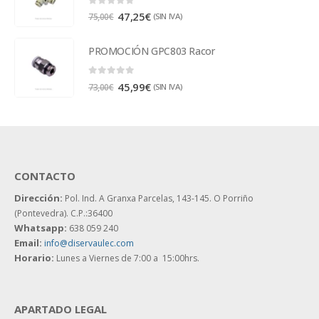
0
out of 5
47,25
€
(SIN IVA)
75,00
€
PROMOCIÓN GPC803 Racor
0
out of 5
45,99
€
(SIN IVA)
73,00
€
CONTACTO
Dirección:
Pol. Ind. A Granxa Parcelas, 143-145.
O Porriño
(Pontevedra). C.P.:36400
Whatsapp:
638 059 240
Email:
info@diservaulec.com
Horario
:
Lunes a Viernes de 7:00 a 15:00hrs.
APARTADO LEGAL