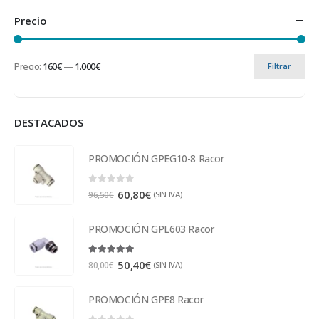
Precio
Precio:
160€
—
1.000€
Filtrar
DESTACADOS
PROMOCIÓN GPEG10-8 Racor
0
out of 5
60,80
€
(SIN IVA)
96,50
€
PROMOCIÓN GPL603 Racor
5.00
out of 5
50,40
€
(SIN IVA)
80,00
€
PROMOCIÓN GPE8 Racor