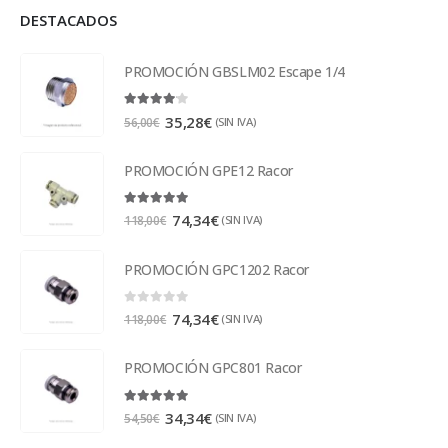
DESTACADOS
PROMOCIÓN GBSLM02 Escape 1/4
4.00
out of 5
35,28
€
(SIN IVA)
56,00
€
PROMOCIÓN GPE12 Racor
5.00
out of 5
74,34
€
(SIN IVA)
118,00
€
PROMOCIÓN GPC1202 Racor
0
out of 5
74,34
€
(SIN IVA)
118,00
€
PROMOCIÓN GPC801 Racor
5.00
out of 5
34,34
€
(SIN IVA)
54,50
€