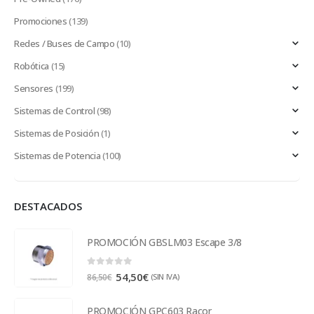
Promociones
(139)
Redes / Buses de Campo
(10)
Robótica
(15)
Sensores
(199)
Sistemas de Control
(98)
Sistemas de Posición
(1)
Sistemas de Potencia
(100)
DESTACADOS
PROMOCIÓN GBSLM03 Escape 3/8
0
out of 5
54,50
€
(SIN IVA)
86,50
€
PROMOCIÓN GPC603 Racor