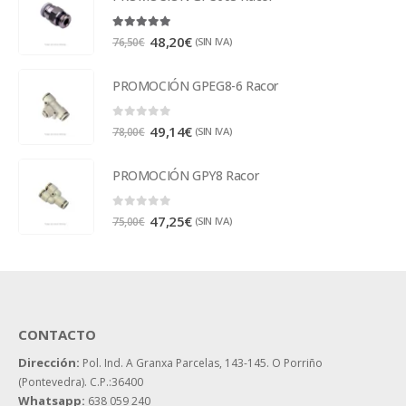
5.00
out of 5
48,20
€
(SIN IVA)
76,50
€
PROMOCIÓN GPEG8-6 Racor
0
out of 5
49,14
€
(SIN IVA)
78,00
€
PROMOCIÓN GPY8 Racor
0
out of 5
47,25
€
(SIN IVA)
75,00
€
CONTACTO
Dirección:
Pol. Ind. A Granxa Parcelas, 143-145.
O Porriño
(Pontevedra). C.P.:36400
Whatsapp:
638 059 240